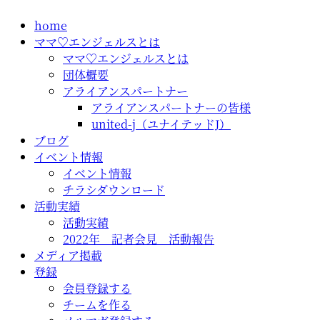
コ
home
ン
ママ♡エンジェルスとは
テ
ママ♡エンジェルスとは
ン
団体概要
ツ
アライアンスパートナー
に
アライアンスパートナーの皆様
ス
united-j（ユナイテッドJ）
キ
ブログ
ッ
イベント情報
プ
イベント情報
チラシダウンロード
活動実績
活動実績
2022年 記者会見 活動報告
メディア掲載
登録
会員登録する
チームを作る