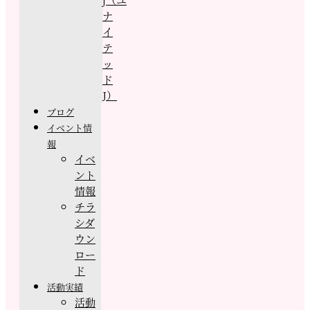
ナ
イ
テ
ッ
ド
J）
ブログ
イベント情
報
イベ
ント
情報
チラ
シダ
ウン
ロー
ド
活動実績
活動