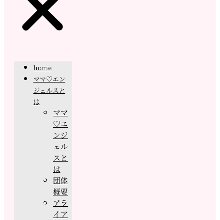
home
ママ♡エン
ジェルスと
は
ママ
♡エ
ンジ
ェル
スと
は
団体
概要
アラ
イア