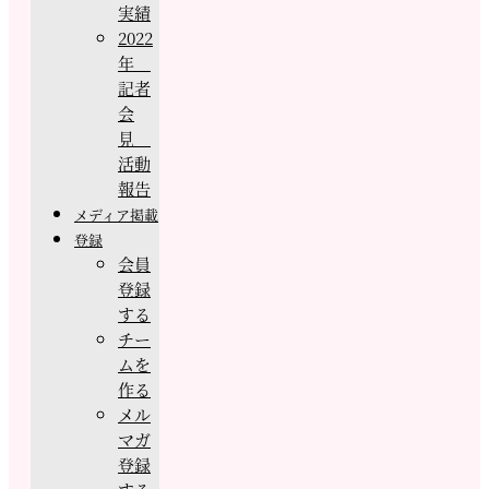
実績
2022
年
記者
会
見
活動
報告
メディア掲載
登録
会員
登録
する
チー
ムを
作る
メル
マガ
登録