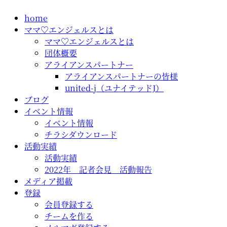
コ
home
ン
ママ♡エンジェルスとは
テ
ママ♡エンジェルスとは
ン
団体概要
ツ
アライアンスパートナー
に
アライアンスパートナーの皆様
ス
united-j（ユナイテッドJ）
キ
ブログ
ッ
イベント情報
プ
イベント情報
チラシダウンロード
活動実績
活動実績
2022年 記者会見 活動報告
メディア掲載
登録
会員登録する
チームを作る