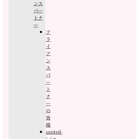
ンス
パー
トナ
ー
ア
ラ
イ
ア
ン
ス
パ
ー
ト
ナ
ー
の
皆
様
united-
j（ユ