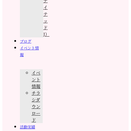
ナ
イ
テ
ッ
ド
J）
ブログ
イベント情
報
イベ
ント
情報
チラ
シダ
ウン
ロー
ド
活動実績