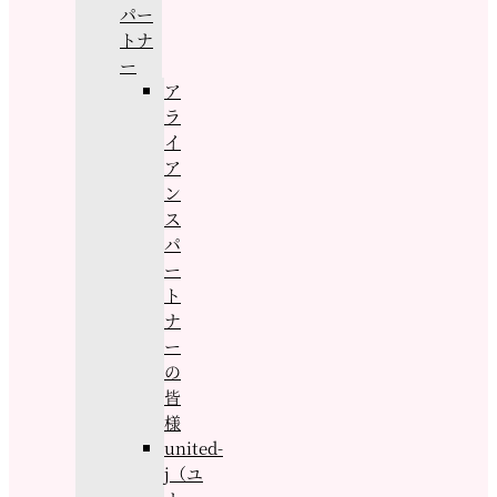
パー
トナ
ー
ア
ラ
イ
ア
ン
ス
パ
ー
ト
ナ
ー
の
皆
様
united-
j（ユ