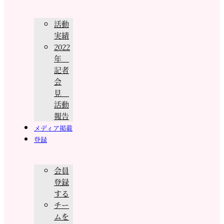
活動
実績
2022
年
記者
会
見
活動
報告
メディア掲載
登録
会員
登録
する
チー
ムを