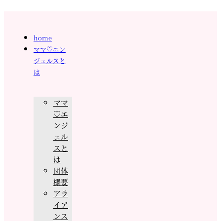
home
ママ♡エン
ジェルスと
は
ママ
♡エ
ンジ
ェル
スと
は
団体
概要
アラ
イア
ンス