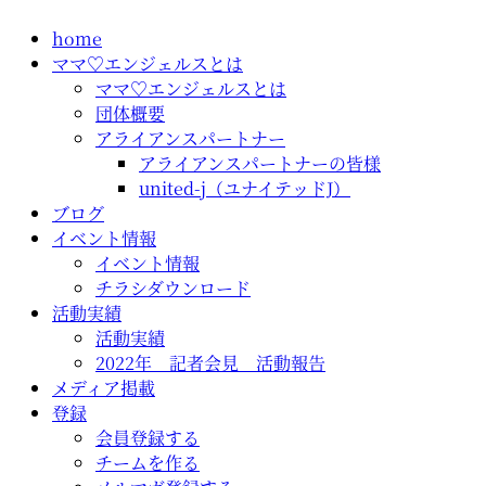
コ
home
ン
ママ♡エンジェルスとは
テ
ママ♡エンジェルスとは
ン
団体概要
ツ
アライアンスパートナー
に
アライアンスパートナーの皆様
ス
united-j（ユナイテッドJ）
キ
ブログ
ッ
イベント情報
プ
イベント情報
チラシダウンロード
活動実績
活動実績
2022年 記者会見 活動報告
メディア掲載
登録
会員登録する
チームを作る