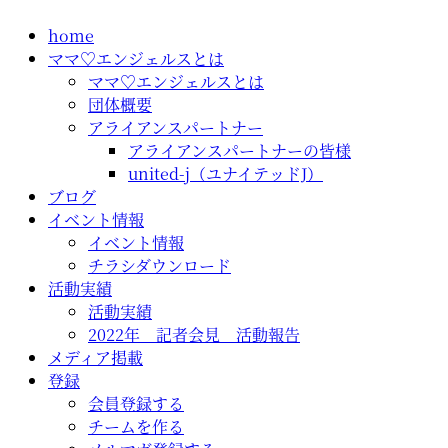
コ
home
ン
ママ♡エンジェルスとは
テ
ママ♡エンジェルスとは
ン
団体概要
ツ
アライアンスパートナー
に
アライアンスパートナーの皆様
ス
united-j（ユナイテッドJ）
キ
ブログ
ッ
イベント情報
プ
イベント情報
チラシダウンロード
活動実績
活動実績
2022年 記者会見 活動報告
メディア掲載
登録
会員登録する
チームを作る