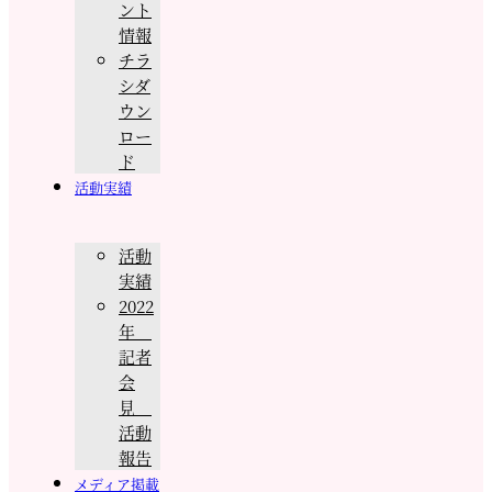
ント
情報
チラ
シダ
ウン
ロー
ド
活動実績
活動
実績
2022
年
記者
会
見
活動
報告
メディア掲載