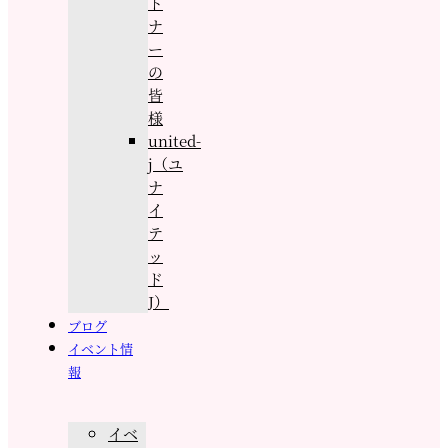
ト
ナ
ー
の
皆
様
united-
j（ユ
ナ
イ
テ
ッ
ド
J）
ブログ
イベント情
報
イベ