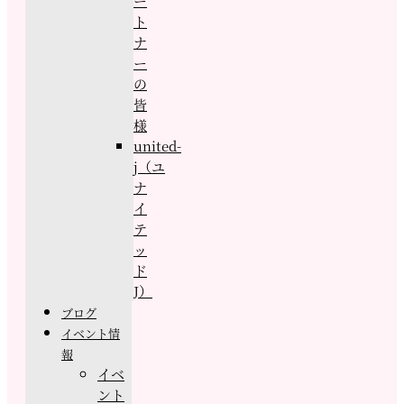
ー
ト
ナ
ー
の
皆
様
united-
j（ユ
ナ
イ
テ
ッ
ド
J）
ブログ
イベント情
報
イベ
ント