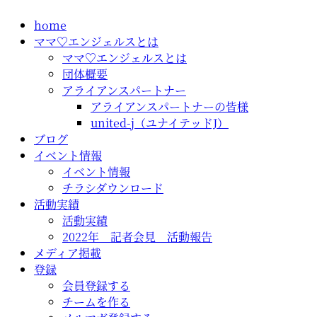
コ
home
ン
ママ♡エンジェルスとは
テ
ママ♡エンジェルスとは
ン
団体概要
ツ
アライアンスパートナー
に
アライアンスパートナーの皆様
ス
united-j（ユナイテッドJ）
キ
ブログ
ッ
イベント情報
プ
イベント情報
チラシダウンロード
活動実績
活動実績
2022年 記者会見 活動報告
メディア掲載
登録
会員登録する
チームを作る