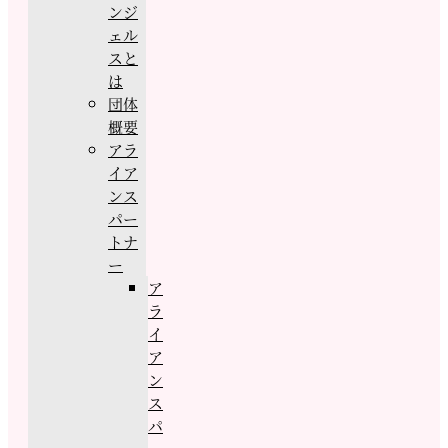
ンジ
ェル
スと
は
団体
概要
アラ
イア
ンス
パー
トナ
ー
ア
ラ
イ
ア
ン
ス
パ