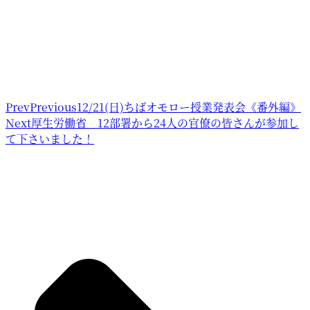
Prev
Previous
12/21(日)ちばオモロー授業発表会《番外編》
Next
厚生労働省 12部署から24人の官僚の皆さんが参加し
て下さいました！