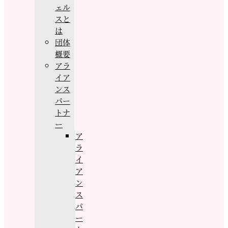
ェル
スと
は
団体
概要
アラ
イア
ンス
パー
トナ
ー
ア
ラ
イ
ア
ン
ス
パ
ー