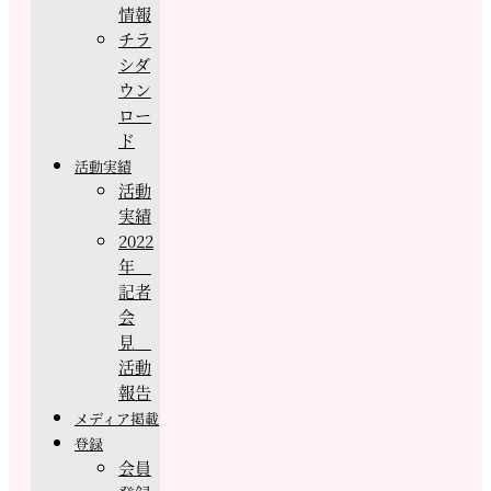
情報
チラ
シダ
ウン
ロー
ド
活動実績
活動
実績
2022
年
記者
会
見
活動
報告
メディア掲載
登録
会員