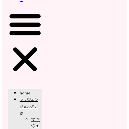
home
ママ♡エン
ジェルスと
は
ママ
♡エ