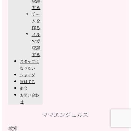
登録
する
チー
ムを
作る
メル
マガ
登録
する
スタッフに
なりたい
ショップ
寄付する
退会
お問い合わ
せ
ママエンジェルス
検索