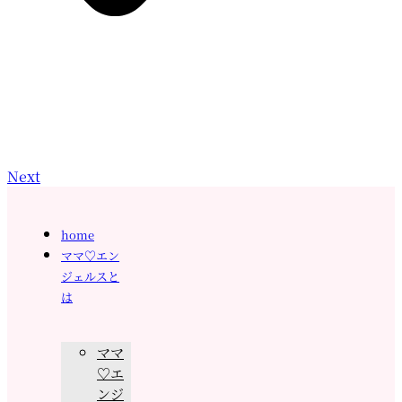
Next
home
ママ♡エン
ジェルスと
は
ママ
♡エ
ンジ