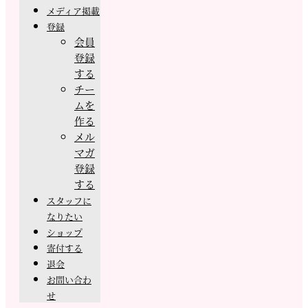
メディア掲載
登録
会員
登録
する
チー
ムを
作る
メル
マガ
登録
する
スタッフに
なりたい
ショップ
寄付する
退会
お問い合わ
せ