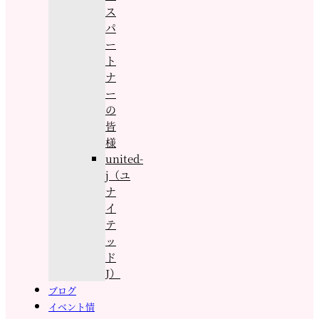
ス
パ
ー
ト
ナ
ー
の
皆
様
united-
j（ユ
ナ
イ
テ
ッ
ド
J）
ブログ
イベント情