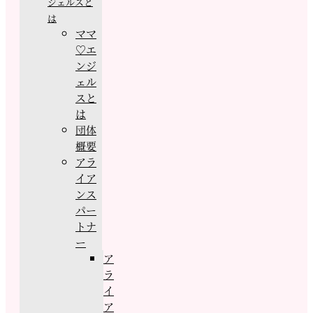
ジェルスと
は
ママ
♡エ
ンジ
ェル
スと
は
団体
概要
アラ
イア
ンス
パー
トナ
ー
ア
ラ
イ
ア