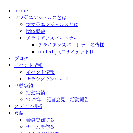
コ
home
ン
ママ♡エンジェルスとは
テ
ママ♡エンジェルスとは
ン
団体概要
ツ
アライアンスパートナー
に
アライアンスパートナーの皆様
ス
united-j（ユナイテッドJ）
キ
ブログ
ッ
イベント情報
プ
イベント情報
チラシダウンロード
活動実績
活動実績
2022年 記者会見 活動報告
メディア掲載
登録
会員登録する
チームを作る