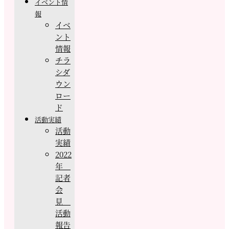
イベント情
報
イベ
ント
情報
チラ
シダ
ウン
ロー
ド
活動実績
活動
実績
2022
年
記者
会
見
活動
報告