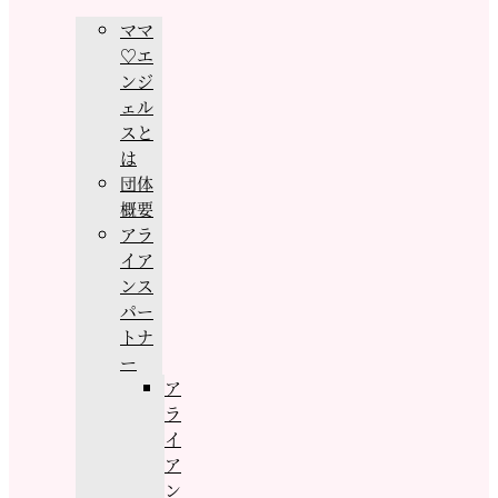
ママ
♡エ
ンジ
ェル
スと
は
団体
概要
アラ
イア
ンス
パー
トナ
ー
ア
ラ
イ
ア
ン