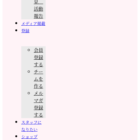
見
活動
報告
メディア掲載
登録
会員
登録
する
チー
ムを
作る
メル
マガ
登録
する
スタッフに
なりたい
ショップ