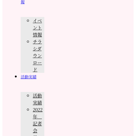
報
イベ
ント
情報
チラ
シダ
ウン
ロー
ド
活動実績
活動
実績
2022
年
記者
会