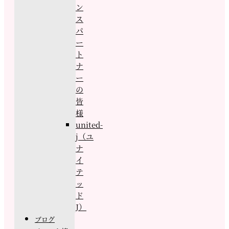
ン
ス
パ
ー
ト
ナ
ー
の
皆
様
united-
j（ユ
ナ
イ
テ
ッ
ド
J）
ブログ