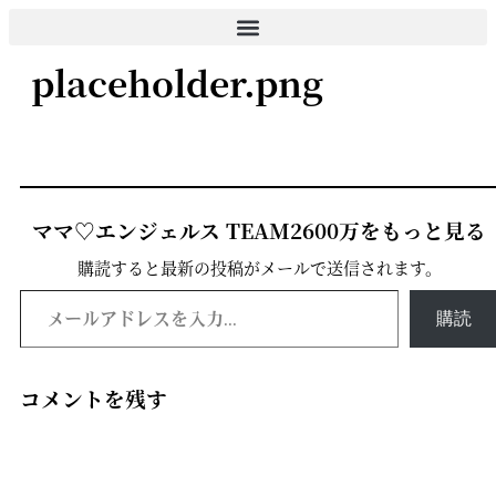
コ
ン
placeholder.png
テ
ン
ツ
に
ス
キ
ッ
ママ♡エンジェルス TEAM2600万をもっと見る
プ
購読すると最新の投稿がメールで送信されます。
メールアドレスを入力...
購読
コメントを残す