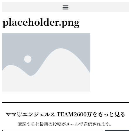
コ
ン
placeholder.png
テ
ン
ツ
に
ス
キ
ッ
プ
ママ♡エンジェルス TEAM2600万をもっと見る
購読すると最新の投稿がメールで送信されます。
メールアドレスを入力...