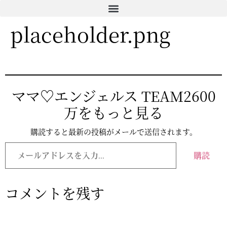
コ
ン
placeholder.png
テ
ン
ツ
に
ス
キ
ママ♡エンジェルス TEAM2600
ッ
万をもっと見る
プ
購読すると最新の投稿がメールで送信されます。
メ
ー
購読
ル
ア
ド
レ
コメントを残す
ス
を
入
力...