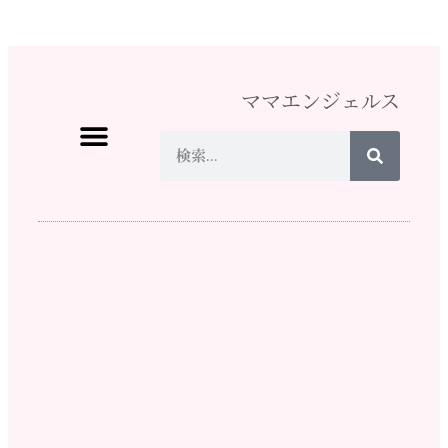
ママエンジェルス
ママ♡エンジェルスとは
イベント情報
活動実績
メディア掲載
スタッフになりたい
ショップ
寄付する
お問い合わせ