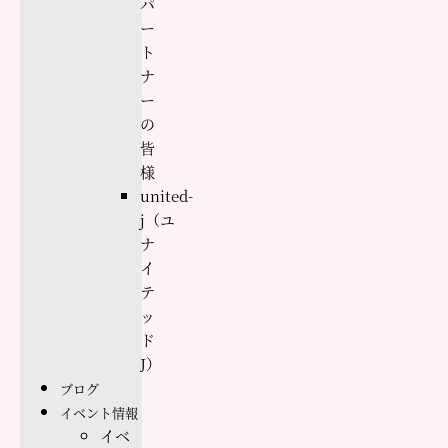
パ
ー
ト
ナ
ー
の
皆
様
united-
j（ユ
ナ
イ
テ
ッ
ド
J）
ブログ
イベント情報
イベ