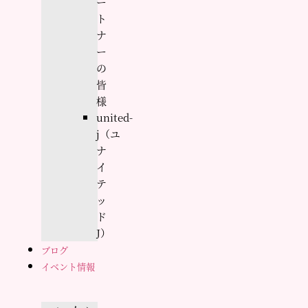
ー
ト
ナ
ー
の
皆
様
united-
j（ユ
ナ
イ
テ
ッ
ド
J）
ブログ
イベント情報