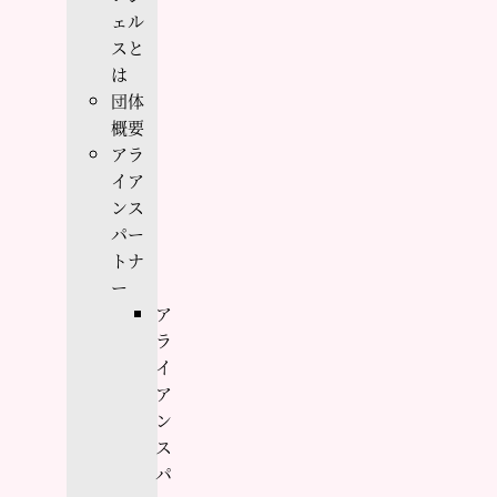
ェル
スと
は
団体
概要
アラ
イア
ンス
パー
トナ
ー
ア
ラ
イ
ア
ン
ス
パ