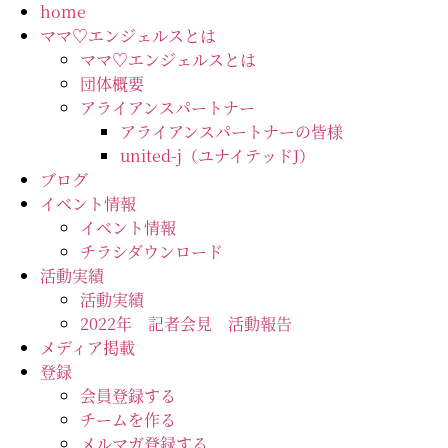
コ
home
ン
ママ♡エンジェルスとは
テ
ママ♡エンジェルスとは
ン
団体概要
ツ
アライアンスパートナー
に
アライアンスパートナーの皆様
ス
united-j（ユナイテッドJ）
キ
ブログ
ッ
イベント情報
プ
イベント情報
チラシダウンロード
活動実績
活動実績
2022年 記者会見 活動報告
メディア掲載
登録
会員登録する
チームを作る
メルマガ登録する