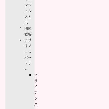
ンジ
ェル
スと
は
団体
概要
アラ
イア
ンス
パー
トナ
ー
ア
ラ
イ
ア
ン
ス