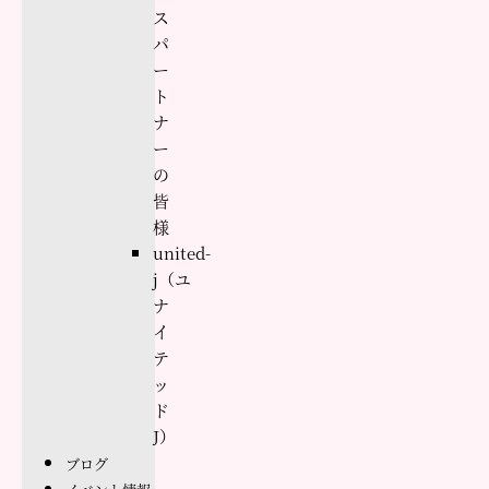
ス
パ
ー
ト
ナ
ー
の
皆
様
united-
j（ユ
ナ
イ
テ
ッ
ド
J）
ブログ