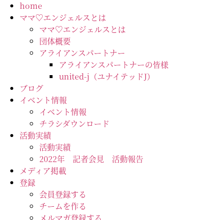
コ
home
ン
ママ♡エンジェルスとは
テ
ママ♡エンジェルスとは
ン
団体概要
ツ
アライアンスパートナー
に
アライアンスパートナーの皆様
ス
united-j（ユナイテッドJ）
キ
ブログ
ッ
イベント情報
プ
イベント情報
チラシダウンロード
活動実績
活動実績
2022年 記者会見 活動報告
メディア掲載
登録
会員登録する
チームを作る
メルマガ登録する