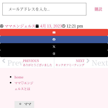
メ
ー
購読
ル
ア
ド
レ
ママエンジェルス
4月 13, 2023
12:21 pm
ス
を
入
力...
Prev
Next
PREVIOUS
NEXT
ありがとうございました
キックオフミーティング
home
ママ♡エンジ
ェルスとは
ママ