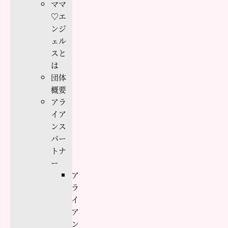
ママ
♡エ
ンジ
ェル
スと
は
団体
概要
アラ
イア
ンス
パー
トナ
ー
ア
ラ
イ
ア
ン