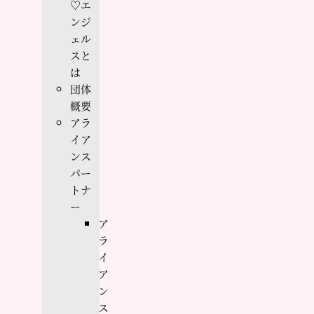
♡エ
ンジ
ェル
スと
は
団体
概要
アラ
イア
ンス
パー
トナ
ー
ア
ラ
イ
ア
ン
ス