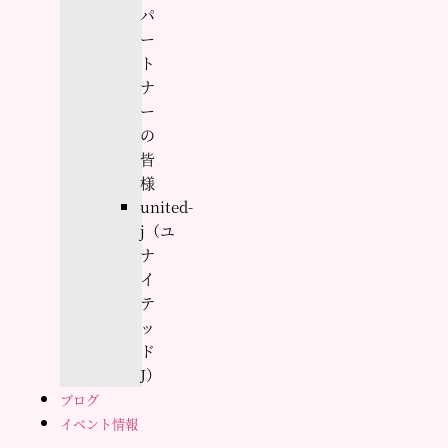
パ
ー
ト
ナ
ー
の
皆
様
united-
j（ユ
ナ
イ
テ
ッ
ド
J）
ブログ
イベント情報