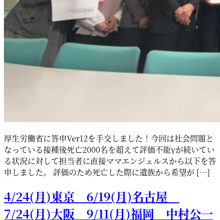
厚生労働省に答申Ver12を手交しました！今回は社会問題と
なっている接種後死亡2000名を超えて評価不能γが続いてい
る状況に対して担当者に直接ママエンジェルスから以下を答
申しました。 評価のため死亡した際に遺族から希望が […]
4/24(月)東京 6/19(月)名古屋
7/24(月)大阪 9/11(月)福岡 中村公一