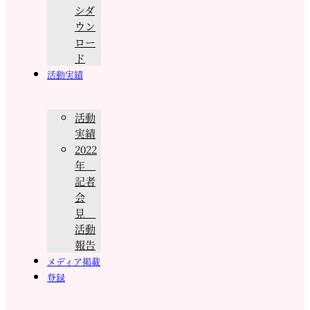
シダ
ウン
ロー
ド
活動実績
活動
実績
2022
年
記者
会
見
活動
報告
メディア掲載
登録