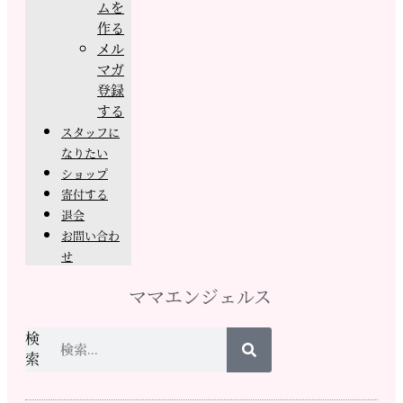
ムを
作る
メル
マガ
登録
する
スタッフに
なりたい
ショップ
寄付する
退会
お問い合わ
せ
ママエンジェルス
検
索