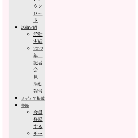
ウン
ロー
ド
活動実績
活動
実績
2022
年
記者
会
見
活動
報告
メディア掲載
登録
会員
登録
する
チー