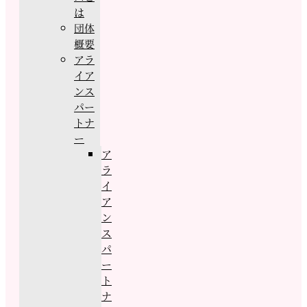
は
団体
概要
アラ
イア
ンス
パー
トナ
ー
ア
ラ
イ
ア
ン
ス
パ
ー
ト
ナ