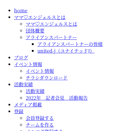
コ
home
ン
ママ♡エンジェルスとは
テ
ママ♡エンジェルスとは
ン
団体概要
ツ
アライアンスパートナー
に
アライアンスパートナーの皆様
ス
united-j（ユナイテッドJ）
キ
ブログ
ッ
イベント情報
プ
イベント情報
チラシダウンロード
活動実績
活動実績
2022年 記者会見 活動報告
メディア掲載
登録
会員登録する
チームを作る