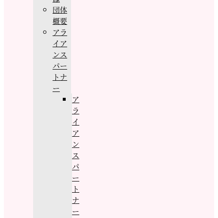
団体
概要
アラ
イア
ンス
パー
トナ
ー
ア
ラ
イ
ア
ン
ス
パ
ー
ト
ナ
ー