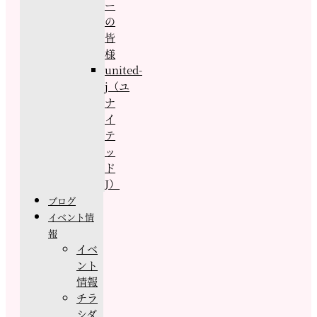
ー
の
皆
様
united-
j（ユ
ナ
イ
テ
ッ
ド
J）
ブログ
イベント情
報
イベ
ント
情報
チラ
シダ