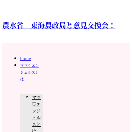
農水省 東海農政局と意見交換会！
home
ママ♡エン
ジェルスと
は
ママ
♡エ
ンジ
ェル
スと
は