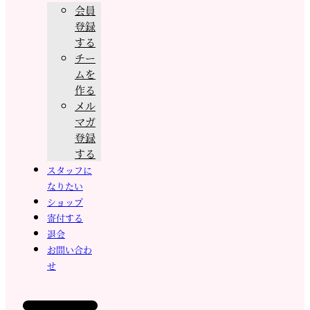
会員
登録
する
チー
ムを
作る
メル
マガ
登録
する
スタッフに
なりたい
ショップ
寄付する
退会
お問い合わ
せ