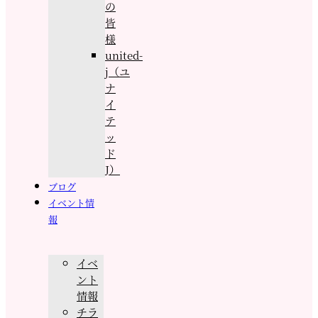
の
皆
様
united-
j（ユ
ナ
イ
テ
ッ
ド
J）
ブログ
イベント情
報
イベ
ント
情報
チラ