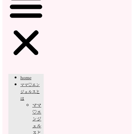
home
ママ♡エン
ジェルスと
は
ママ
♡エ
ンジ
ェル
スと