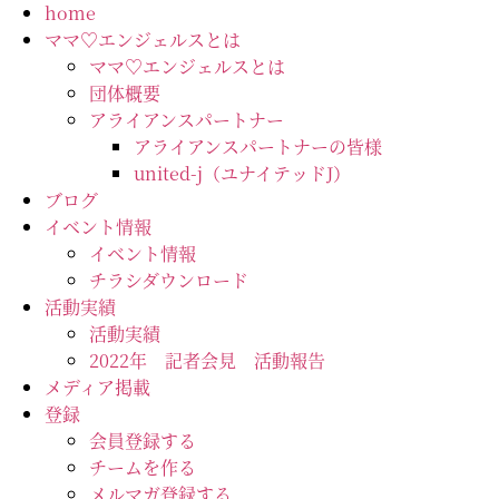
コ
home
ン
ママ♡エンジェルスとは
テ
ママ♡エンジェルスとは
ン
団体概要
ツ
アライアンスパートナー
に
アライアンスパートナーの皆様
ス
united-j（ユナイテッドJ）
キ
ブログ
ッ
イベント情報
プ
イベント情報
チラシダウンロード
活動実績
活動実績
2022年 記者会見 活動報告
メディア掲載
登録
会員登録する
チームを作る
メルマガ登録する