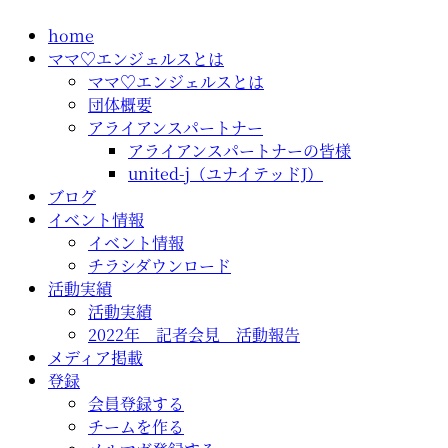
コ
home
ン
ママ♡エンジェルスとは
テ
ママ♡エンジェルスとは
ン
団体概要
ツ
アライアンスパートナー
に
アライアンスパートナーの皆様
ス
united-j（ユナイテッドJ）
キ
ブログ
ッ
イベント情報
プ
イベント情報
チラシダウンロード
活動実績
活動実績
2022年 記者会見 活動報告
メディア掲載
登録
会員登録する
チームを作る