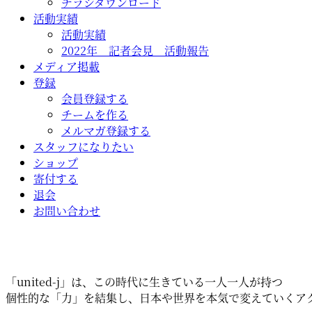
チラシダウンロード
活動実績
活動実績
2022年 記者会見 活動報告
メディア掲載
登録
会員登録する
チームを作る
メルマガ登録する
スタッフになりたい
ショップ
寄付する
退会
お問い合わせ
「united-j」は、この時代に生きている一人一人が持つ
個性的な「力」を結集し、日本や世界を本気で変えていくアク