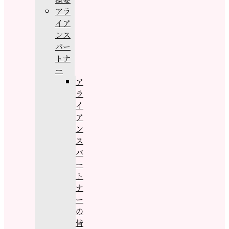
アラ
イア
ンス
パー
トナ
ー
ア
ラ
イ
ア
ン
ス
パ
ー
ト
ナ
ー
の
皆