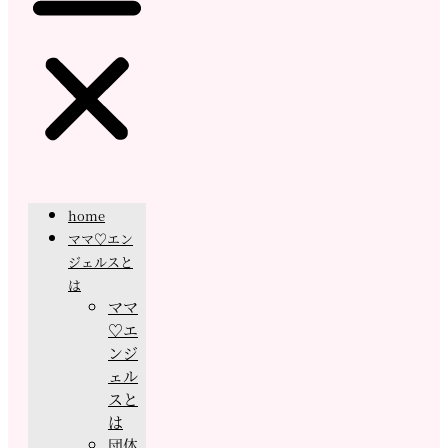
home
ママ♡エン
ジェルスと
は
ママ
♡エ
ンジ
ェル
スと
は
団体