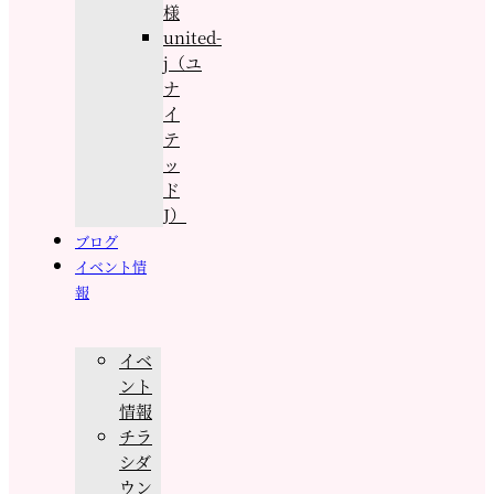
様
united-
j（ユ
ナ
イ
テ
ッ
ド
J）
ブログ
イベント情
報
イベ
ント
情報
チラ
シダ
ウン