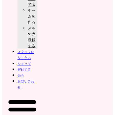
する
チー
ムを
作る
メル
マガ
登録
する
スタッフに
なりたい
ショップ
寄付する
退会
お問い合わ
せ