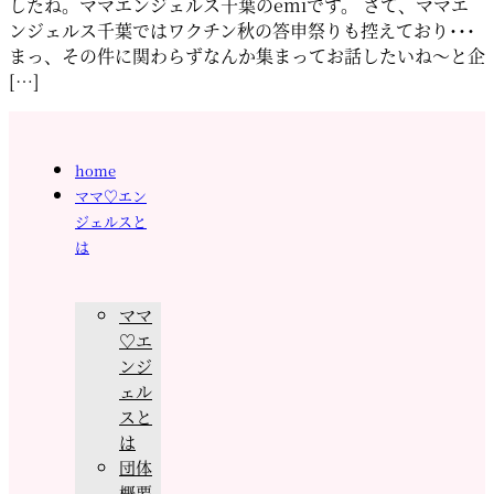
したね。ママエンジェルス千葉のemiです。 さて、ママエ
ンジェルス千葉ではワクチン秋の答申祭りも控えており･･･
まっ、その件に関わらずなんか集まってお話したいね～と企
[…]
home
ママ♡エン
ジェルスと
は
ママ
♡エ
ンジ
ェル
スと
は
団体
概要