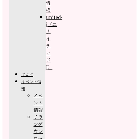
皆
様
united-
j（ユ
ナ
イ
テ
ッ
ド
J）
ブログ
イベント情
報
イベ
ント
情報
チラ
シダ
ウン
ロー