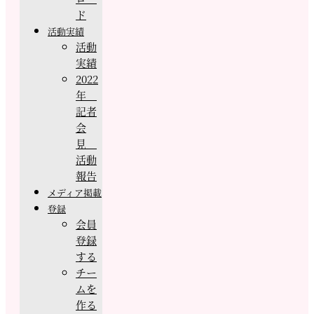
ド
活動実績
活動
実績
2022
年
記者
会
見
活動
報告
メディア掲載
登録
会員
登録
する
チー
ムを
作る