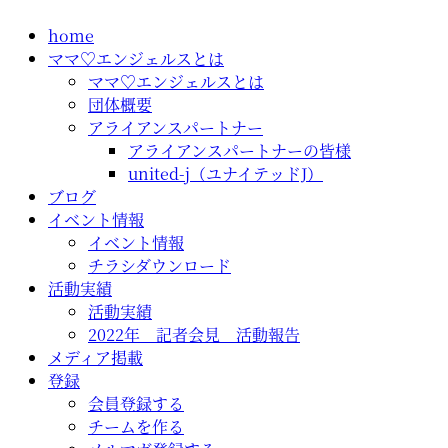
コ
home
ン
ママ♡エンジェルスとは
テ
ママ♡エンジェルスとは
ン
団体概要
ツ
アライアンスパートナー
に
アライアンスパートナーの皆様
ス
united-j（ユナイテッドJ）
キ
ブログ
ッ
イベント情報
プ
イベント情報
チラシダウンロード
活動実績
活動実績
2022年 記者会見 活動報告
メディア掲載
登録
会員登録する
チームを作る