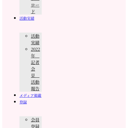
ロー
ド
活動実績
活動
実績
2022
年
記者
会
見
活動
報告
メディア掲載
登録
会員
登録