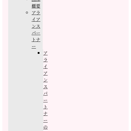
概要
アラ
イア
ンス
パー
トナ
ー
ア
ラ
イ
ア
ン
ス
パ
ー
ト
ナ
ー
の