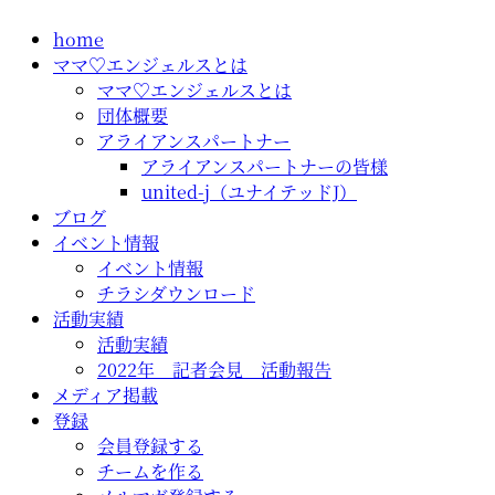
コ
home
ン
ママ♡エンジェルスとは
テ
ママ♡エンジェルスとは
ン
団体概要
ツ
アライアンスパートナー
に
アライアンスパートナーの皆様
ス
united-j（ユナイテッドJ）
キ
ブログ
ッ
イベント情報
プ
イベント情報
チラシダウンロード
活動実績
活動実績
2022年 記者会見 活動報告
メディア掲載
登録
会員登録する
チームを作る