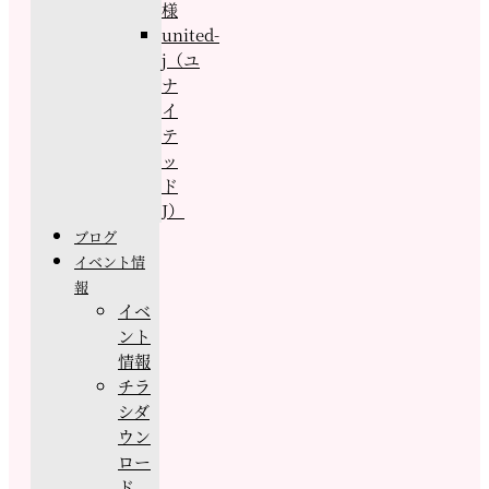
様
united-
j（ユ
ナ
イ
テ
ッ
ド
J）
ブログ
イベント情
報
イベ
ント
情報
チラ
シダ
ウン
ロー
ド