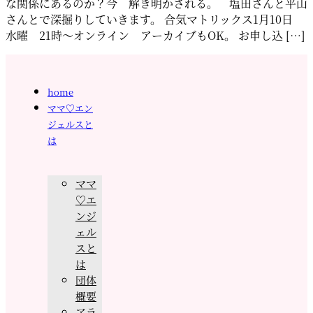
な関係にあるのか？今 解き明かされる。 塩田さんと平山
さんとで深掘りしていきます。 合気マトリックス1月10日
水曜 21時〜オンライン アーカイブもOK。 お申し込 […]
home
ママ♡エン
ジェルスと
は
ママ
♡エ
ンジ
ェル
スと
は
団体
概要
アラ