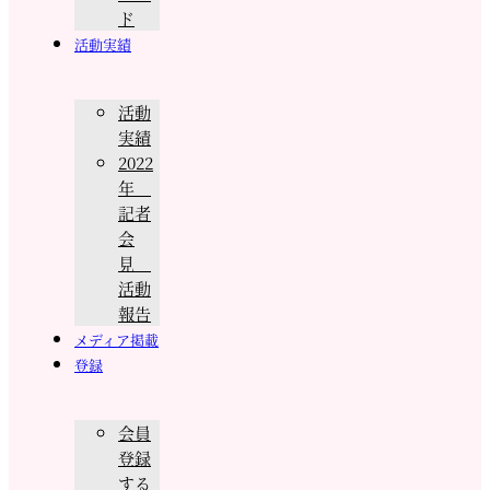
ド
活動実績
活動
実績
2022
年
記者
会
見
活動
報告
メディア掲載
登録
会員
登録
する