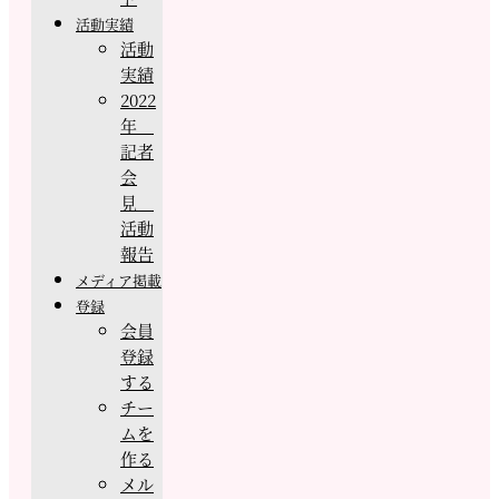
活動実績
活動
実績
2022
年
記者
会
見
活動
報告
メディア掲載
登録
会員
登録
する
チー
ムを
作る
メル