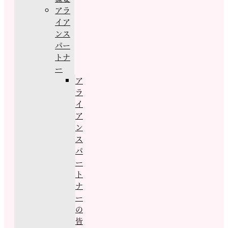
アラ
イア
ンス
パー
トナ
ー
ア
ラ
イ
ア
ン
ス
パ
ー
ト
ナ
ー
の
皆