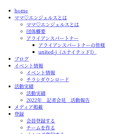
コ
home
ン
ママ♡エンジェルスとは
テ
ママ♡エンジェルスとは
ン
団体概要
ツ
アライアンスパートナー
に
アライアンスパートナーの皆様
ス
united-j（ユナイテッドJ）
キ
ブログ
ッ
イベント情報
プ
イベント情報
チラシダウンロード
活動実績
活動実績
2022年 記者会見 活動報告
メディア掲載
登録
会員登録する
チームを作る