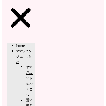
home
ママ♡エン
ジェルスと
は
ママ
♡エ
ンジ
ェル
スと
は
団体
概要