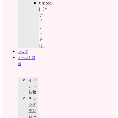
united-
j（ユ
ナ
イ
テ
ッ
ド
J）
ブログ
イベント情
報
イベ
ント
情報
チラ
シダ
ウン
ロー