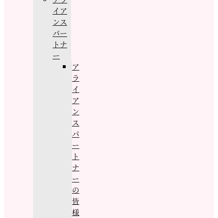
イア
ンス
パー
トナ
ー
ア
ラ
イ
ア
ン
ス
パ
ー
ト
ナ
ー
の
皆
様