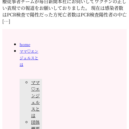
療従事者チームが毎日新聞本社にお伺いしてワクチンの正し
い表現での報道をお願いしておりました。 現在は感染者数
はPCR検査で陽性だった方死亡者数はPCR検査陽性者の中亡
[…]
home
ママ♡エン
ジェルスと
は
ママ
♡エ
ンジ
ェル
スと
は
団体
概要