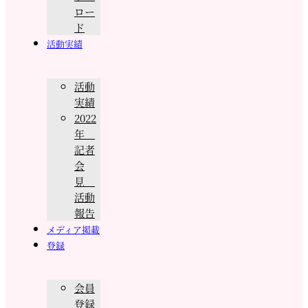
ロー
ド
活動実績
活動
実績
2022
年
記者
会
見
活動
報告
メディア掲載
登録
会員
登録