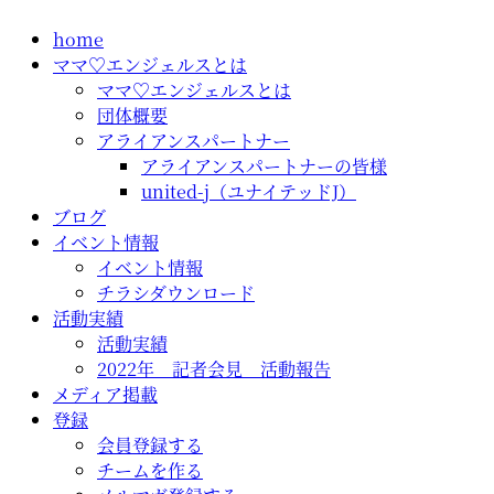
コ
home
ン
ママ♡エンジェルスとは
テ
ママ♡エンジェルスとは
ン
団体概要
ツ
アライアンスパートナー
に
アライアンスパートナーの皆様
ス
united-j（ユナイテッドJ）
キ
ブログ
ッ
イベント情報
プ
イベント情報
チラシダウンロード
活動実績
活動実績
2022年 記者会見 活動報告
メディア掲載
登録
会員登録する
チームを作る