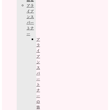
アラ
イア
ンス
パー
トナ
ー
ア
ラ
イ
ア
ン
ス
パ
ー
ト
ナ
ー
の
皆