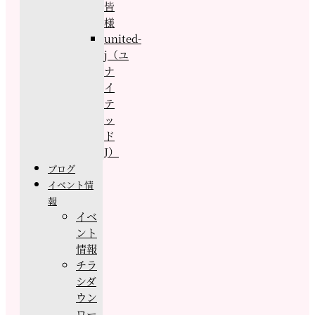
皆
様
united-
j（ユ
ナ
イ
テ
ッ
ド
J）
ブログ
イベント情
報
イベ
ント
情報
チラ
シダ
ウン
ロー