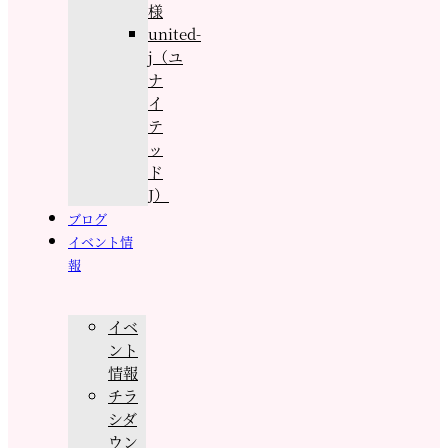
様
united-
j（ユ
ナ
イ
テ
ッ
ド
J）
ブログ
イベント情
報
イベ
ント
情報
チラ
シダ
ウン