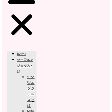
home
ママ♡エン
ジェルスと
は
ママ
♡エ
ンジ
ェル
スと
は
団体