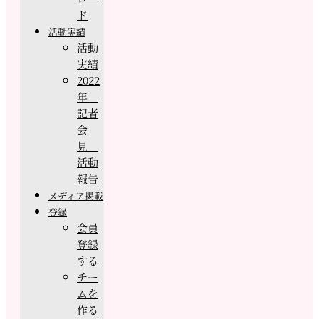
ド
活動実績
活動
実績
2022
年
記者
会
見
活動
報告
メディア掲載
登録
会員
登録
する
チー
ムを
作る