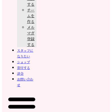
する
チー
ムを
作る
メル
マガ
登録
する
スタッフに
なりたい
ショップ
寄付する
退会
お問い合わ
せ