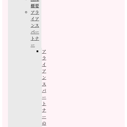
概要
アラ
イア
ンス
パー
トナ
ー
ア
ラ
イ
ア
ン
ス
パ
ー
ト
ナ
ー
の