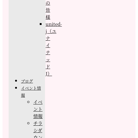
の
皆
様
united-
j（ユ
ナ
イ
テ
ッ
ド
J）
ブログ
イベント情
報
イベ
ント
情報
チラ
シダ
ウン