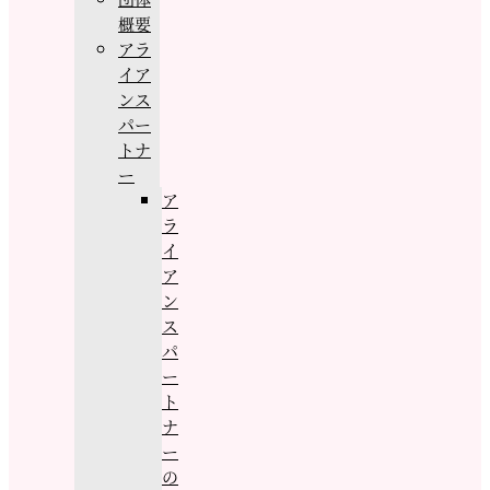
概要
アラ
イア
ンス
パー
トナ
ー
ア
ラ
イ
ア
ン
ス
パ
ー
ト
ナ
ー
の