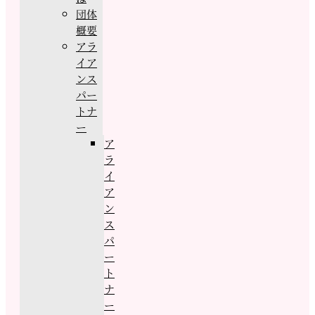
団体
概要
アラ
イア
ンス
パー
トナ
ー
ア
ラ
イ
ア
ン
ス
パ
ー
ト
ナ
ー