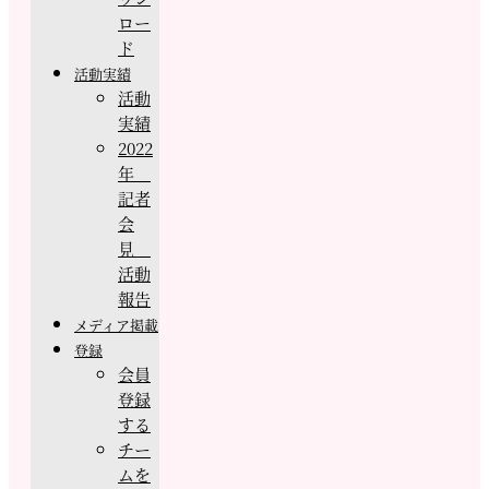
ロー
ド
活動実績
活動
実績
2022
年
記者
会
見
活動
報告
メディア掲載
登録
会員
登録
する
チー
ムを