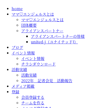
コ
home
ン
ママ♡エンジェルスとは
テ
ママ♡エンジェルスとは
ン
団体概要
ツ
アライアンスパートナー
に
アライアンスパートナーの皆様
ス
united-j（ユナイテッドJ）
キ
ブログ
ッ
イベント情報
プ
イベント情報
チラシダウンロード
活動実績
活動実績
2022年 記者会見 活動報告
メディア掲載
登録
会員登録する
チームを作る