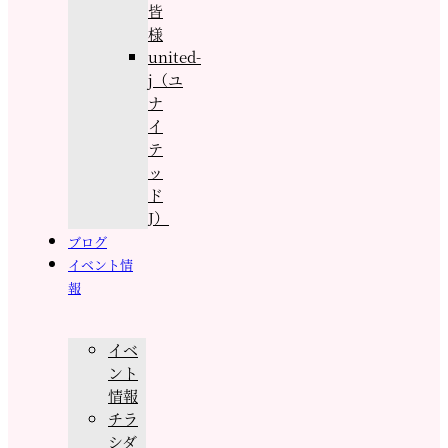
皆
様
united-
j（ユ
ナ
イ
テ
ッ
ド
J）
ブログ
イベント情
報
イベ
ント
情報
チラ
シダ