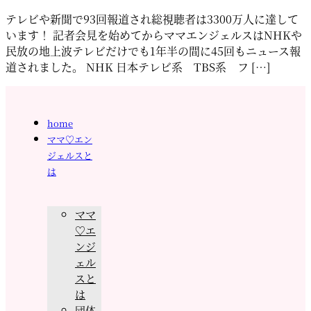
テレビや新聞で93回報道され総視聴者は3300万人に達して
います！ 記者会見を始めてからママエンジェルスはNHKや
民放の地上波テレビだけでも1年半の間に45回もニュース報
道されました。 NHK 日本テレビ系 TBS系 フ […]
home
ママ♡エン
ジェルスと
は
ママ
♡エ
ンジ
ェル
スと
は
団体