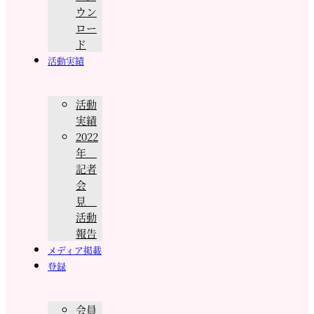
ウン
ロー
ド
活動実績
活動
実績
2022
年
記者
会
見
活動
報告
メディア掲載
登録
会員