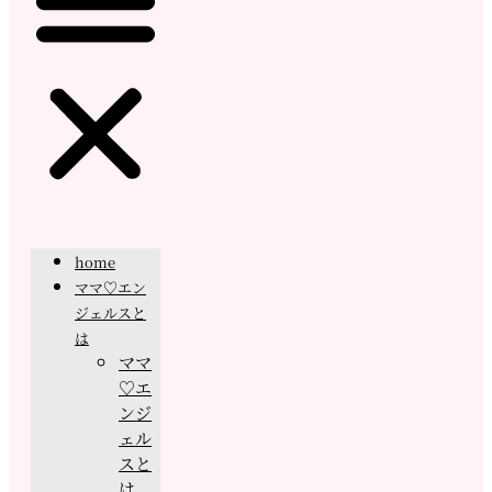
home
ママ♡エン
ジェルスと
は
ママ
♡エ
ンジ
ェル
スと
は