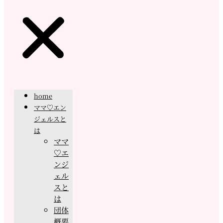
home
ママ♡エン
ジェルスと
は
ママ
♡エ
ンジ
ェル
スと
は
団体
概要