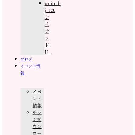
united-
j（ユ
ナ
イ
テ
ッ
ド
J）
ブログ
イベント情
報
イベ
ント
情報
チラ
シダ
ウン
ロー