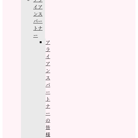
イア
ンス
パー
トナ
ー
ア
ラ
イ
ア
ン
ス
パ
ー
ト
ナ
ー
の
皆
様