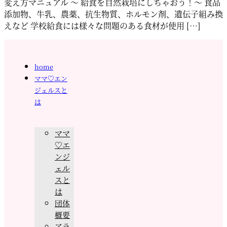
変え方マニュアル ～ 給食を自然栽培にしちゃおう！～ 食品
添加物、牛乳、農薬、抗生物質、ホルモン剤、遺伝子組み換
えなど 学校給食には様々な問題のある食材が使用 […]
home
ママ♡エン
ジェルスと
は
ママ
♡エ
ンジ
ェル
スと
は
団体
概要
アラ