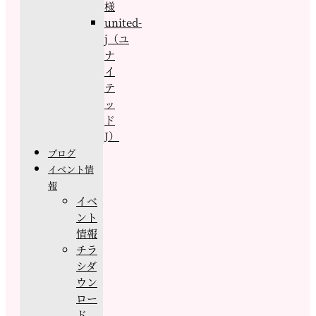
様
united-
j（ユ
ナ
イ
テ
ッ
ド
J）
ブログ
イベント情
報
イベ
ント
情報
チラ
シダ
ウン
ロー
ド