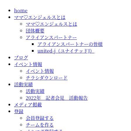
コ
home
ン
ママ♡エンジェルスとは
テ
ママ♡エンジェルスとは
ン
団体概要
ツ
アライアンスパートナー
に
アライアンスパートナーの皆様
ス
united-j（ユナイテッドJ）
キ
ブログ
ッ
イベント情報
プ
イベント情報
チラシダウンロード
活動実績
活動実績
2022年 記者会見 活動報告
メディア掲載
登録
会員登録する
チームを作る