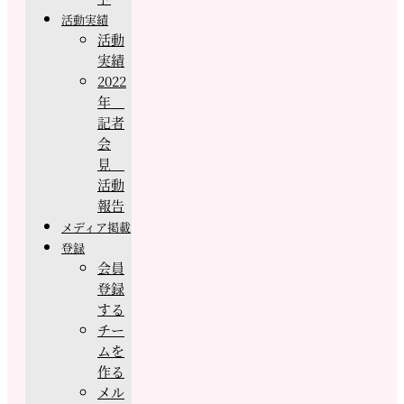
活動実績
活動
実績
2022
年
記者
会
見
活動
報告
メディア掲載
登録
会員
登録
する
チー
ムを
作る
メル