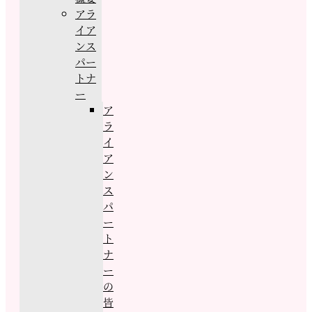
アラ
イア
ンス
パー
トナ
ー
ア
ラ
イ
ア
ン
ス
パ
ー
ト
ナ
ー
の
皆