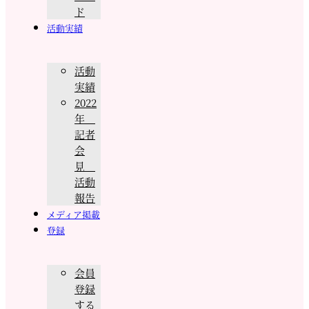
ド
活動実績
活動
実績
2022
年
記者
会
見
活動
報告
メディア掲載
登録
会員
登録
する