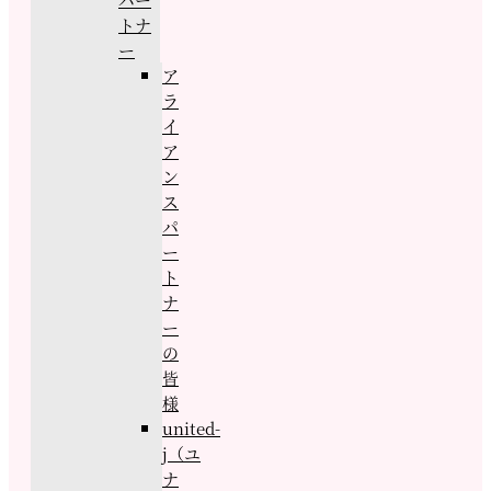
トナ
ー
ア
ラ
イ
ア
ン
ス
パ
ー
ト
ナ
ー
の
皆
様
united-
j（ユ
ナ