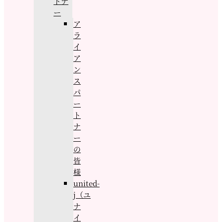
トナ
ー
ア
ラ
イ
ア
ン
ス
パ
ー
ト
ナ
ー
の
皆
様
united-
j（ユ
ナ
イ