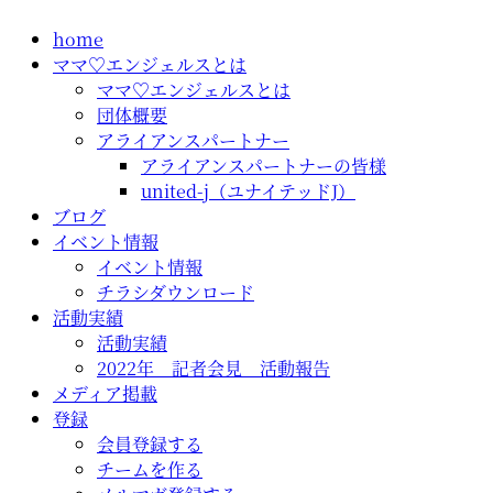
コ
home
ン
ママ♡エンジェルスとは
テ
ママ♡エンジェルスとは
ン
団体概要
ツ
アライアンスパートナー
に
アライアンスパートナーの皆様
ス
united-j（ユナイテッドJ）
キ
ブログ
ッ
イベント情報
プ
イベント情報
チラシダウンロード
活動実績
活動実績
2022年 記者会見 活動報告
メディア掲載
登録
会員登録する
チームを作る