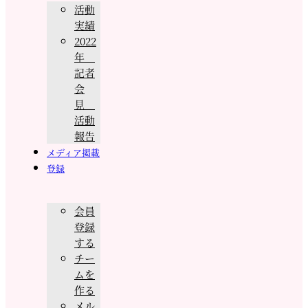
活動
実績
2022
年
記者
会
見
活動
報告
メディア掲載
登録
会員
登録
する
チー
ムを
作る
メル