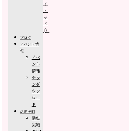
イ
テ
ッ
ド
J）
ブログ
イベント情
報
イベ
ント
情報
チラ
シダ
ウン
ロー
ド
活動実績
活動
実績