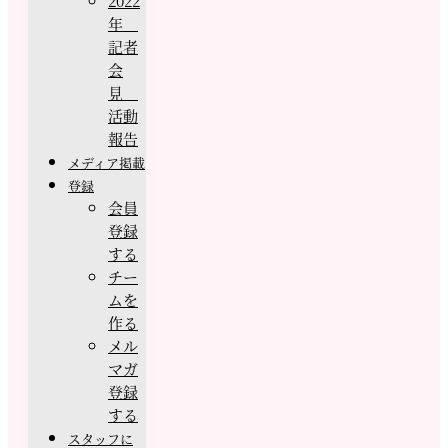
2022
年
記者
会
見
活動
報告
メディア掲載
登録
会員
登録
する
チー
ムを
作る
メル
マガ
登録
する
スタッフに