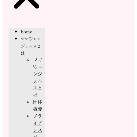
home
ママ♡エン
ジェルスと
は
ママ
♡エ
ンジ
ェル
スと
は
団体
概要
アラ
イア
ンス
パー