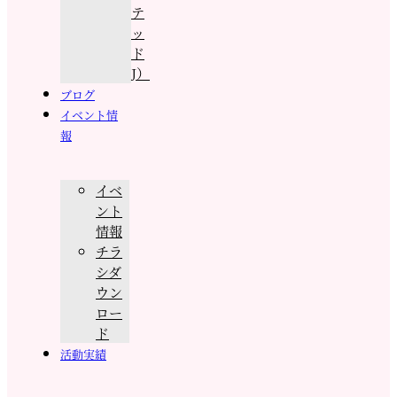
テ
ッ
ド
J）
ブログ
イベント情
報
イベ
ント
情報
チラ
シダ
ウン
ロー
ド
活動実績