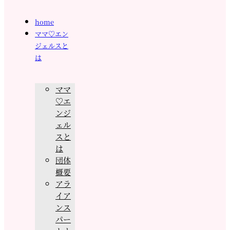
home
ママ♡エン
ジェルスと
は
ママ
♡エ
ンジ
ェル
スと
は
団体
概要
アラ
イア
ンス
パー