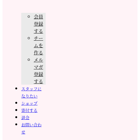
会員
登録
する
チー
ムを
作る
メル
マガ
登録
する
スタッフに
なりたい
ショップ
寄付する
退会
お問い合わ
せ