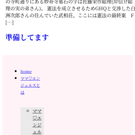
の寺町通りにある妙寿寺墓石の字は佐藤栄作総理(岸信介総
理の実の弟さん)。 憲法を成立させるためGHQと交渉した
洲次郎さんの住んでいた武相荘。ここには憲法の最終案 F
[…]
準備してます
home
ママ♡エン
ジェルスと
は
ママ
♡エ
ンジ
ェル