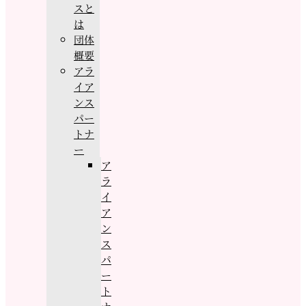
スと
は
団体
概要
アラ
イア
ンス
パー
トナ
ー
ア
ラ
イ
ア
ン
ス
パ
ー
ト