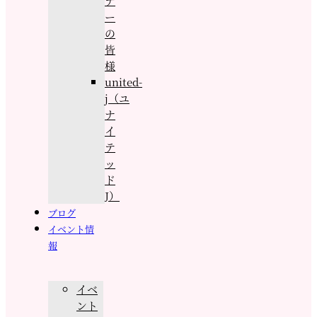
ナ
ー
の
皆
様
united-
j（ユ
ナ
イ
テ
ッ
ド
J）
ブログ
イベント情
報
イベ
ント