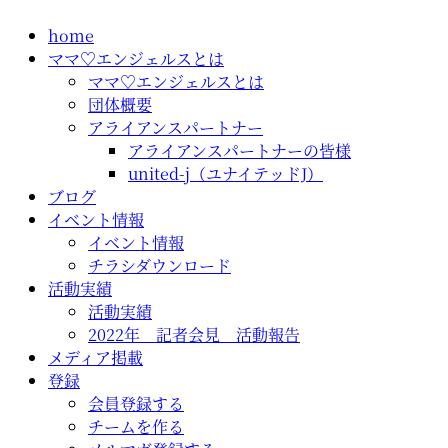
コ
home
ン
ママ♡エンジェルスとは
テ
ママ♡エンジェルスとは
ン
団体概要
ツ
アライアンスパートナー
に
アライアンスパートナーの皆様
ス
united-j（ユナイテッドJ）
キ
ブログ
ッ
イベント情報
プ
イベント情報
チラシダウンロード
活動実績
活動実績
2022年 記者会見 活動報告
メディア掲載
登録
会員登録する
チームを作る