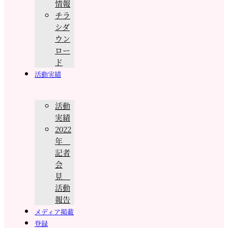
情報
チラ
シダ
ウン
ロー
ド
活動実績
活動
実績
2022
年
記者
会
見
活動
報告
メディア掲載
登録