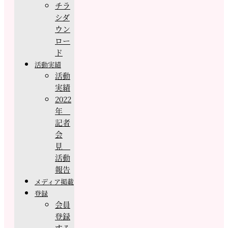
チラ
シダ
ウン
ロー
ド
活動実績
活動
実績
2022
年
記者
会
見
活動
報告
メディア掲載
登録
会員
登録
する