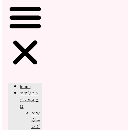
home
ママ♡エン
ジェルスと
は
ママ
♡エ
ンジ