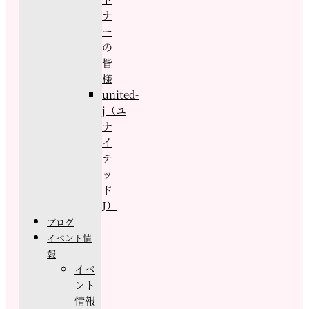
ナ
ー
の
皆
様
united-
j（ユ
ナ
イ
テ
ッ
ド
J）
ブログ
イベント情
報
イベ
ント
情報