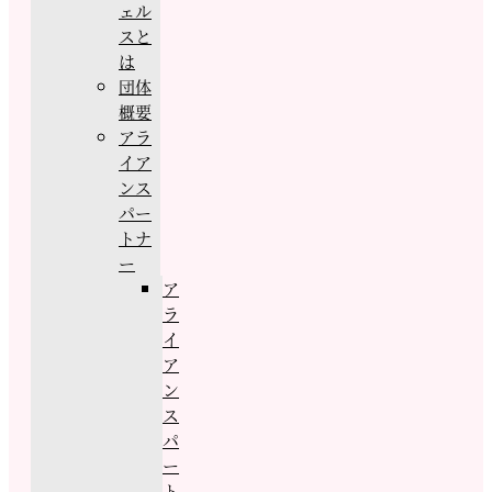
ェル
スと
は
団体
概要
アラ
イア
ンス
パー
トナ
ー
ア
ラ
イ
ア
ン
ス
パ
ー
ト