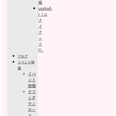
様
united-
j（ユ
ナ
イ
テ
ッ
ド
J）
ブログ
イベント情
報
イベ
ント
情報
チラ
シダ
ウン
ロー
ド