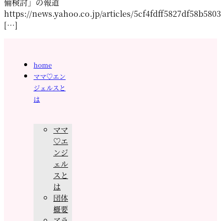
備検討」の報道
https://news.yahoo.co.jp/articles/5cf4fdff5827df58b58
[…]
home
ママ♡エン
ジェルスと
は
ママ
♡エ
ンジ
ェル
スと
は
団体
概要
アラ