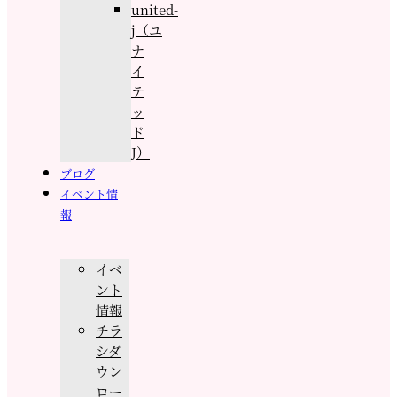
united-
j（ユ
ナ
イ
テ
ッ
ド
J）
ブログ
イベント情
報
イベ
ント
情報
チラ
シダ
ウン
ロー