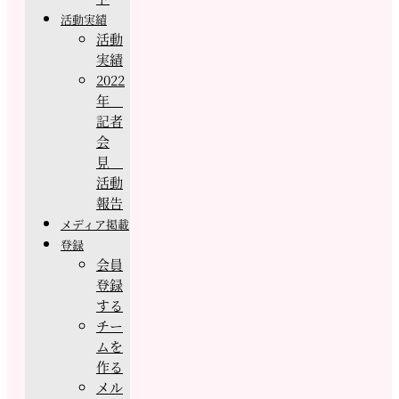
活動実績
活動
実績
2022
年
記者
会
見
活動
報告
メディア掲載
登録
会員
登録
する
チー
ムを
作る
メル