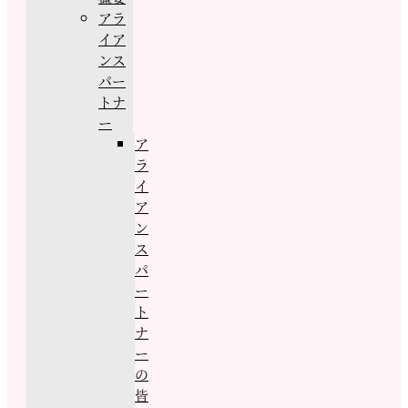
アラ
イア
ンス
パー
トナ
ー
ア
ラ
イ
ア
ン
ス
パ
ー
ト
ナ
ー
の
皆