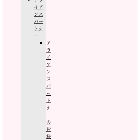
イア
ンス
パー
トナ
ー
ア
ラ
イ
ア
ン
ス
パ
ー
ト
ナ
ー
の
皆
様