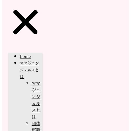
home
ママ♡エン
ジェルスと
は
ママ
♡エ
ンジ
ェル
スと
は
団体
概要