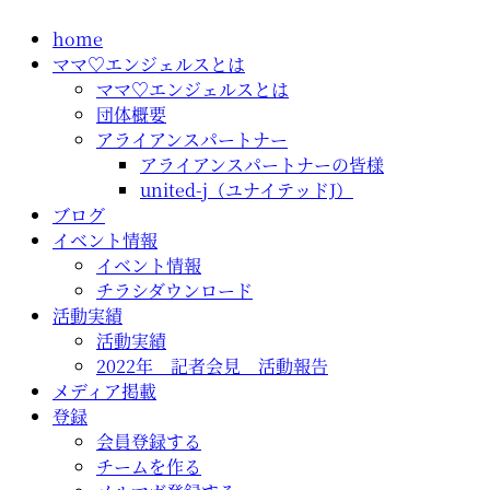
コ
home
ン
ママ♡エンジェルスとは
テ
ママ♡エンジェルスとは
ン
団体概要
ツ
アライアンスパートナー
に
アライアンスパートナーの皆様
ス
united-j（ユナイテッドJ）
キ
ブログ
ッ
イベント情報
プ
イベント情報
チラシダウンロード
活動実績
活動実績
2022年 記者会見 活動報告
メディア掲載
登録
会員登録する
チームを作る