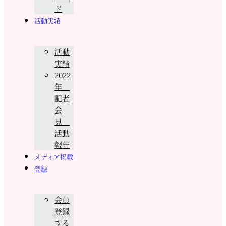
ド
活動実績
活動
実績
2022
年
記者
会
見
活動
報告
メディア掲載
登録
会員
登録
する