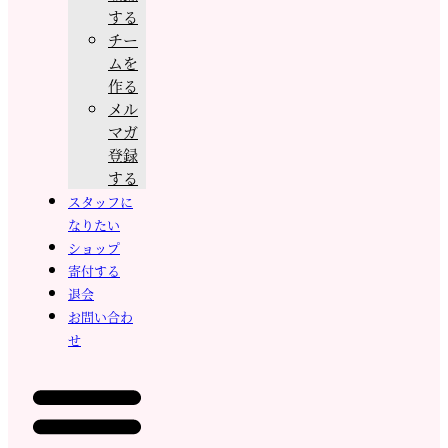
する
チー
ムを
作る
メル
マガ
登録
する
スタッフに
なりたい
ショップ
寄付する
退会
お問い合わ
せ