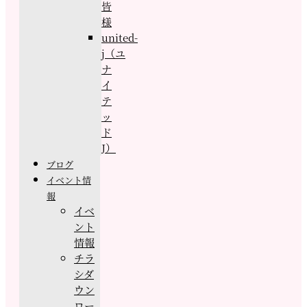
皆
様
united-
j（ユ
ナ
イ
テ
ッ
ド
J）
ブログ
イベント情
報
イベ
ント
情報
チラ
シダ
ウン
ロー