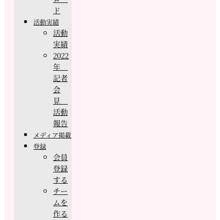
ド
活動実績
活動
実績
2022
年
記者
会
見
活動
報告
メディア掲載
登録
会員
登録
する
チー
ムを
作る