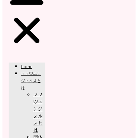
home
ママ♡エン
ジェルスと
は
ママ
♡エ
ンジ
ェル
スと
は
団体