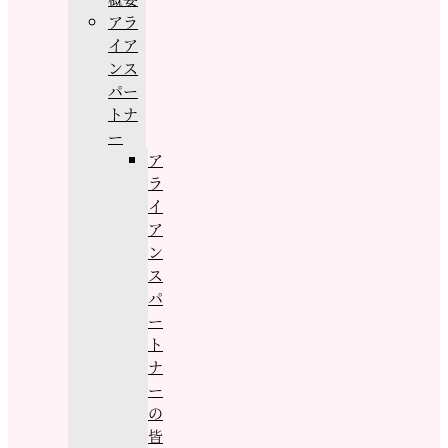
アラ
イア
ンス
パー
トナ
ー
ア
ラ
イ
ア
ン
ス
パ
ー
ト
ナ
ー
の
皆