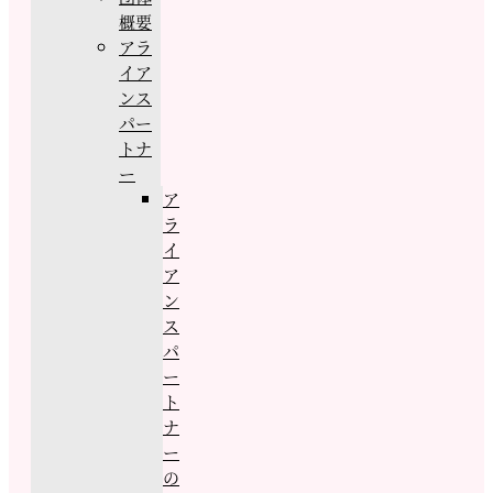
概要
アラ
イア
ンス
パー
トナ
ー
ア
ラ
イ
ア
ン
ス
パ
ー
ト
ナ
ー
の