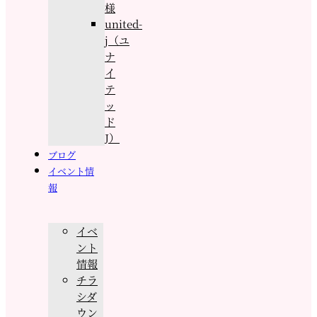
様
united-
j（ユ
ナ
イ
テ
ッ
ド
J）
ブログ
イベント情
報
イベ
ント
情報
チラ
シダ
ウン