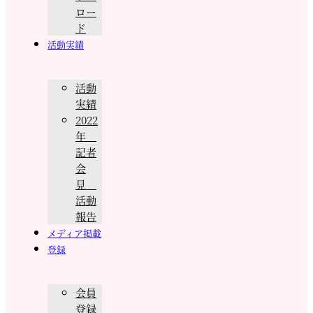
ロー
ド
活動実績
活動
実績
2022
年
記者
会
見
活動
報告
メディア掲載
登録
会員
登録