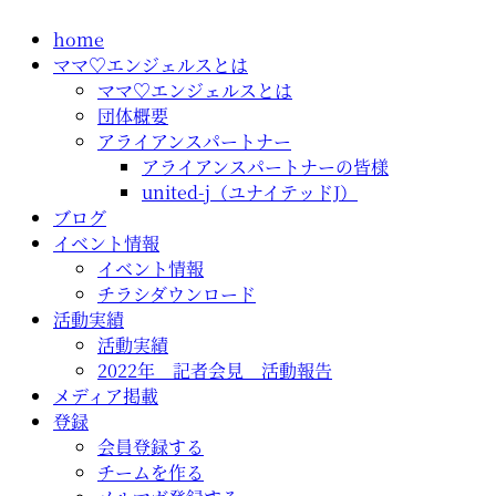
コ
home
ン
ママ♡エンジェルスとは
テ
ママ♡エンジェルスとは
ン
団体概要
ツ
アライアンスパートナー
に
アライアンスパートナーの皆様
ス
united-j（ユナイテッドJ）
キ
ブログ
ッ
イベント情報
プ
イベント情報
チラシダウンロード
活動実績
活動実績
2022年 記者会見 活動報告
メディア掲載
登録
会員登録する
チームを作る