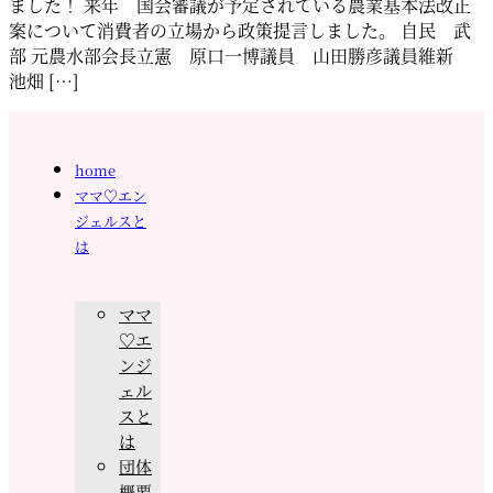
ました！ 来年 国会審議が予定されている農業基本法改正
案について消費者の立場から政策提言しました。 自民 武
部 元農水部会長立憲 原口一博議員 山田勝彦議員維新
池畑 […]
home
ママ♡エン
ジェルスと
は
ママ
♡エ
ンジ
ェル
スと
は
団体
概要