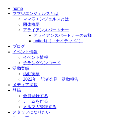
コ
home
ン
ママ♡エンジェルスとは
テ
ママ♡エンジェルスとは
ン
団体概要
ツ
アライアンスパートナー
に
アライアンスパートナーの皆様
ス
united-j（ユナイテッドJ）
キ
ブログ
ッ
イベント情報
プ
イベント情報
チラシダウンロード
活動実績
活動実績
2022年 記者会見 活動報告
メディア掲載
登録
会員登録する
チームを作る
メルマガ登録する
スタッフになりたい