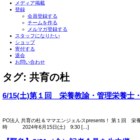
メディア掲載
登録
会員登録する
チームを作る
メルマガ登録する
スタッフになりたい
ショップ
寄付する
退会
お問い合わせ
タグ:
共育の杜
6/15(土)第１回 栄養教諭・管理栄
PO法人 共育の杜＆ママエンジェルスpresents！ 第
時 2024年6月15日(土) 9:30 […]