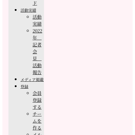
ド
活動実績
活動
実績
2022
年
記者
会
見
活動
報告
メディア掲載
登録
会員
登録
する
チー
ムを
作る
メル