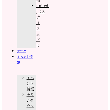
united-
j（ユ
ナ
イ
テ
ッ
ド
J）
ブログ
イベント情
報
イベ
ント
情報
チラ
シダ
ウン