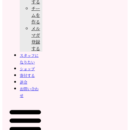
する
チー
ムを
作る
メル
マガ
登録
する
スタッフに
なりたい
ショップ
寄付する
退会
お問い合わ
せ