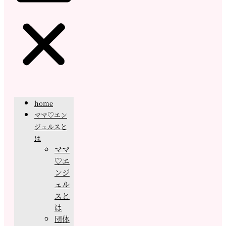
home
ママ♡エン
ジェルスと
は
ママ
♡エ
ンジ
ェル
スと
は
団体