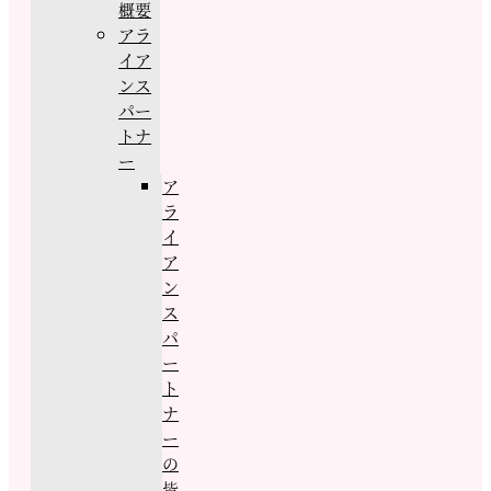
概要
アラ
イア
ンス
パー
トナ
ー
ア
ラ
イ
ア
ン
ス
パ
ー
ト
ナ
ー
の
皆