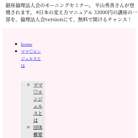
銀座倫理法人会のモーニングセミナー。 平山秀善さんが登
壇されます。 #日本の変え方マニュアル 33000円の講座の一
部を、倫理法人会versionにて、無料で聞けるチャンス！
home
ママ♡エン
ジェルスと
は
ママ
♡エ
ンジ
ェル
スと
は
団体
概要