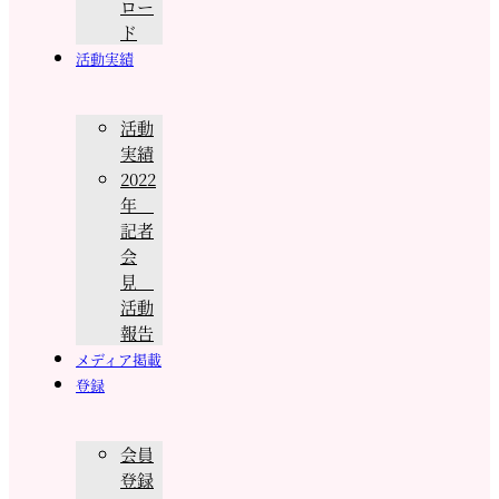
ロー
ド
活動実績
活動
実績
2022
年
記者
会
見
活動
報告
メディア掲載
登録
会員
登録