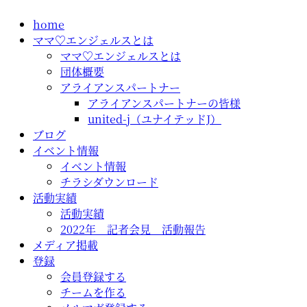
コ
home
ン
ママ♡エンジェルスとは
テ
ママ♡エンジェルスとは
ン
団体概要
ツ
アライアンスパートナー
に
アライアンスパートナーの皆様
ス
united-j（ユナイテッドJ）
キ
ブログ
ッ
イベント情報
プ
イベント情報
チラシダウンロード
活動実績
活動実績
2022年 記者会見 活動報告
メディア掲載
登録
会員登録する
チームを作る