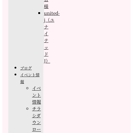
様
united-
j（ユ
ナ
イ
テ
ッ
ド
J）
ブログ
イベント情
報
イベ
ント
情報
チラ
シダ
ウン
ロー