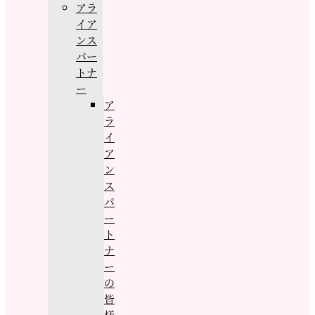
アラ
イア
ンス
パー
トナ
ー
ア
ラ
イ
ア
ン
ス
パ
ー
ト
ナ
ー
の
皆
様