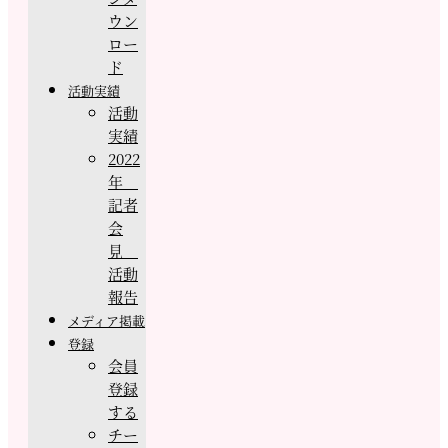
ウン
ロー
ド
活動実績
活動
実績
2022
年
記者
会
見
活動
報告
メディア掲載
登録
会員
登録
する
チー