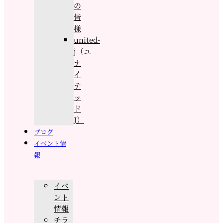
の
皆
様
united-
j（ユ
ナ
イ
テ
ッ
ド
J）
ブログ
イベント情
報
イベ
ント
情報
チラ