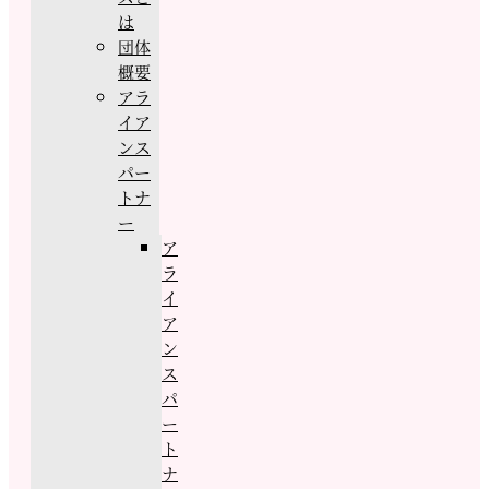
は
団体
概要
アラ
イア
ンス
パー
トナ
ー
ア
ラ
イ
ア
ン
ス
パ
ー
ト
ナ