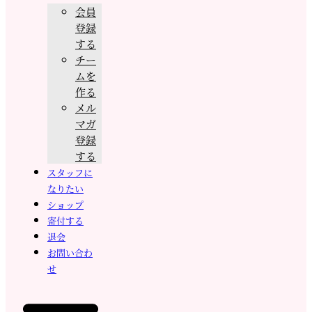
会員
登録
する
チー
ムを
作る
メル
マガ
登録
する
スタッフに
なりたい
ショップ
寄付する
退会
お問い合わ
せ