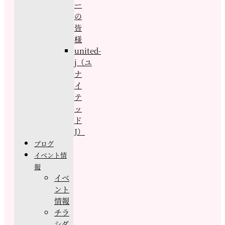
ー
の
皆
様
united-
j（ユ
ナ
イ
テ
ッ
ド
J）
ブログ
イベント情
報
イベ
ント
情報
チラ
シダ