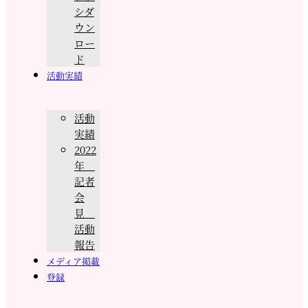
シダ
ウン
ロー
ド
活動実績
活動
実績
2022
年
記者
会
見
活動
報告
メディア掲載
登録