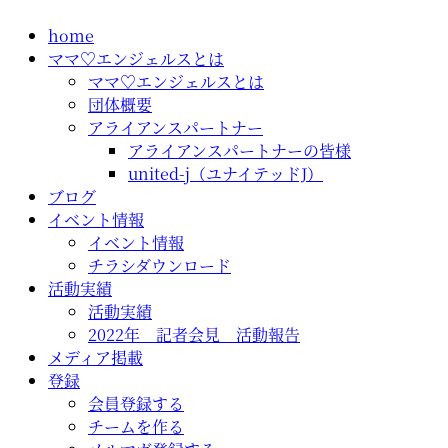
コ
home
ン
ママ♡エンジェルスとは
テ
ママ♡エンジェルスとは
ン
団体概要
ツ
アライアンスパートナー
に
アライアンスパートナーの皆様
ス
united-j（ユナイテッドJ）
キ
ブログ
ッ
イベント情報
プ
イベント情報
チラシダウンロード
活動実績
活動実績
2022年 記者会見 活動報告
メディア掲載
登録
会員登録する
チームを作る