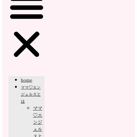
home
ママ♡エン
ジェルスと
は
ママ
♡エ
ンジ
ェル
スと