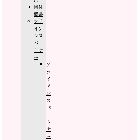
団体
概要
アラ
イア
ンス
パー
トナ
ー
ア
ラ
イ
ア
ン
ス
パ
ー
ト
ナ
ー