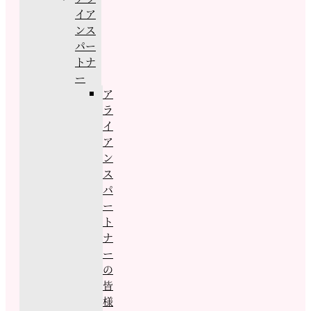
イア
ンス
パー
トナ
ー
ア
ラ
イ
ア
ン
ス
パ
ー
ト
ナ
ー
の
皆
様