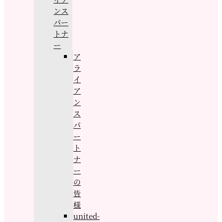
ンス
パー
トナ
ー
ア
ラ
イ
ア
ン
ス
パ
ー
ト
ナ
ー
の
皆
様
united-