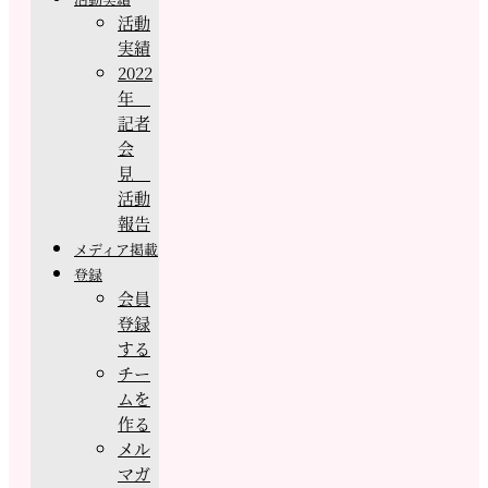
活動
実績
2022
年
記者
会
見
活動
報告
メディア掲載
登録
会員
登録
する
チー
ムを
作る
メル
マガ