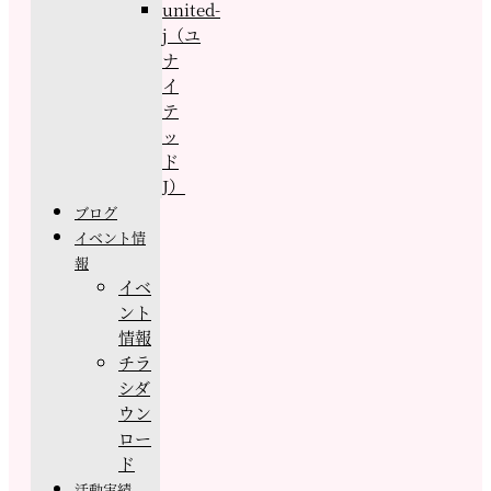
united-
j（ユ
ナ
イ
テ
ッ
ド
J）
ブログ
イベント情
報
イベ
ント
情報
チラ
シダ
ウン
ロー
ド
活動実績