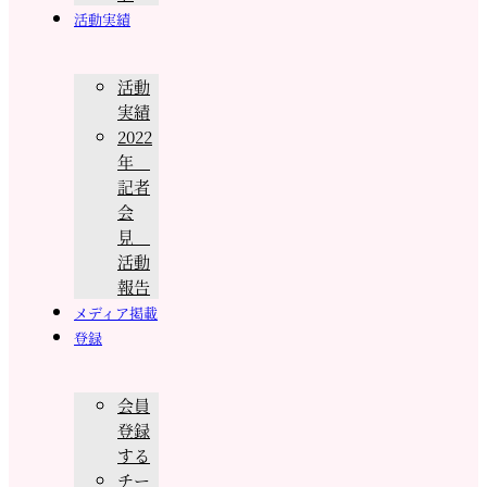
活動実績
活動
実績
2022
年
記者
会
見
活動
報告
メディア掲載
登録
会員
登録
する
チー