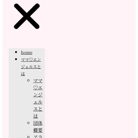
home
ママ♡エン
ジェルスと
は
ママ
♡エ
ンジ
ェル
スと
は
団体
概要
アラ