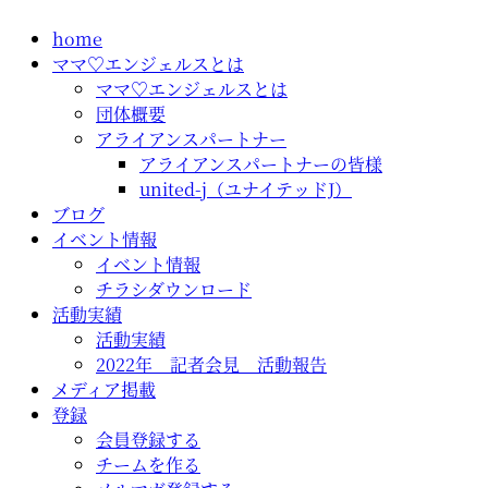
コ
home
ン
ママ♡エンジェルスとは
テ
ママ♡エンジェルスとは
ン
団体概要
ツ
アライアンスパートナー
に
アライアンスパートナーの皆様
ス
united-j（ユナイテッドJ）
キ
ブログ
ッ
イベント情報
プ
イベント情報
チラシダウンロード
活動実績
活動実績
2022年 記者会見 活動報告
メディア掲載
登録
会員登録する
チームを作る