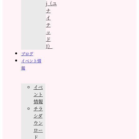
j（ユ
ナ
イ
テ
ッ
ド
J）
ブログ
イベント情
報
イベ
ント
情報
チラ
シダ
ウン
ロー
ド