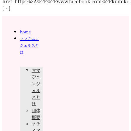
href=https%3A%2F%2Fwww.facebook.com%2Fkumiko.s
[…]
home
ママ♡エン
ジェルスと
は
ママ
♡エ
ンジ
ェル
スと
は
団体
概要
アラ
イア