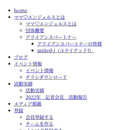
コ
home
ン
ママ♡エンジェルスとは
テ
ママ♡エンジェルスとは
ン
団体概要
ツ
アライアンスパートナー
に
アライアンスパートナーの皆様
ス
united-j（ユナイテッドJ）
キ
ブログ
ッ
イベント情報
プ
イベント情報
チラシダウンロード
活動実績
活動実績
2022年 記者会見 活動報告
メディア掲載
登録
会員登録する
チームを作る