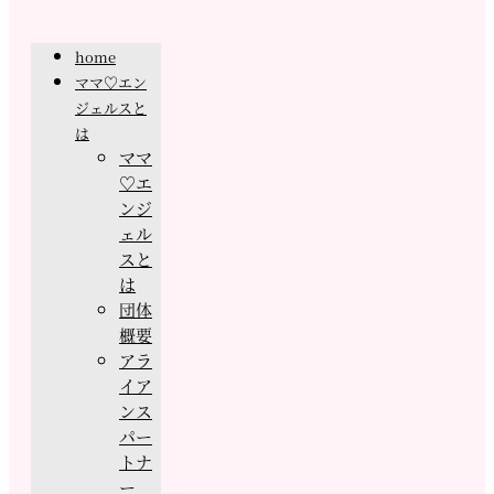
home
ママ♡エン
ジェルスと
は
ママ
♡エ
ンジ
ェル
スと
は
団体
概要
アラ
イア
ンス
パー
トナ
ー