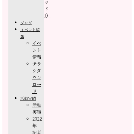
ッ
ド
J）
ブログ
イベント情
報
イベ
ント
情報
チラ
シダ
ウン
ロー
ド
活動実績
活動
実績
2022
年
記者