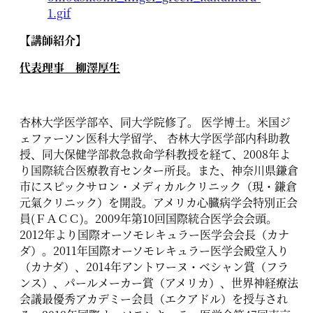
【講師紹介】
代表理事 柳澤厚生
杏林大学医学部卒、同大学院修了。 医学博士。米国ジ
ェファーソン医科大学留学、 杏林大学医学部内科助教
授、同大保健学部救急救命学科教授を経て、2008年よ
り国際統合医療教育センター所長。また、神奈川県鎌倉
市にスピックサロン・メディカルクリニック（現・鎌倉
元氣クリニック）を開設。アメリカ心臓病学会特別正会
員(ＦＡＣＣ)。2009年第10回国際統合医学会会頭。
2012年より国際オーソモレキュラー医学会会長（カナ
ダ）。2011年国際オーソモレキュラー医学会殿堂入り
（カナダ）、2014年アントワーヌ・ベシャン賞（フラ
ンス）、パールメーカー賞（アメリカ）、世界神経療法
会議最優秀アカデミー会員（エクアドル）を授与され