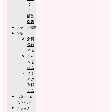
会
見
活動
報告
メディア掲載
登録
会員
登録
する
チー
ムを
作る
メル
マガ
登録
する
スタッフに
なりたい
ショップ