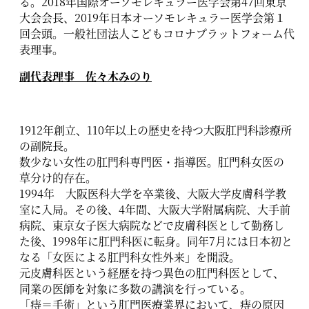
る。2018年国際オーソモレキュラー医学会第47回東京
大会会長、2019年日本オーソモレキュラー医学会第１
回会頭。一般社団法人こどもコロナプラットフォーム代
表理事。
副代表理事 佐々木みのり
1912年創立、110年以上の歴史を持つ大阪肛門科診療所
の副院長。
数少ない女性の肛門科専門医・指導医。肛門科女医の
草分け的存在。
1994年 大阪医科大学を卒業後、大阪大学皮膚科学教
室に入局。その後、4年間、大阪大学附属病院、大手前
病院、東京女子医大病院などで皮膚科医として勤務し
た後、1998年に肛門科医に転身。同年7月には日本初と
なる「女医による肛門科女性外来」を開設。
元皮膚科医という経歴を持つ異色の肛門科医として、
同業の医師を対象に多数の講演を行っている。
「痔＝手術」という肛門医療業界において、痔の原因