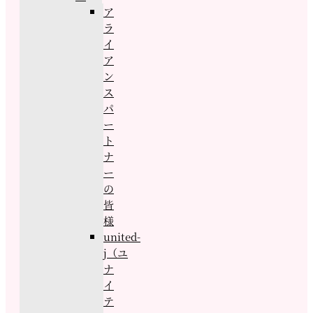
ア
ラ
イ
ア
ン
ス
パ
ー
ト
ナ
ー
の
皆
様
united-
j（ユ
ナ
イ
テ