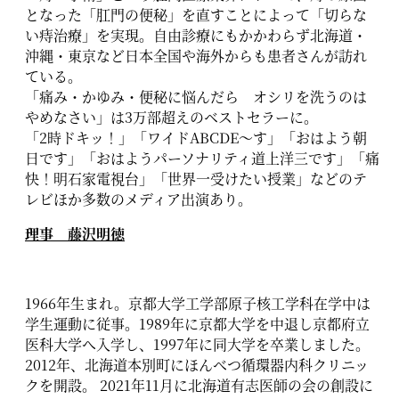
となった「肛門の便秘」を直すことによって「切らな
い痔治療」を実現。自由診療にもかかわらず北海道・
沖縄・東京など日本全国や海外からも患者さんが訪れ
ている。
「痛み・かゆみ・便秘に悩んだら オシリを洗うのは
やめなさい」は3万部超えのベストセラーに。
「2時ドキッ！」「ワイドABCDE〜す」「おはよう朝
日です」「おはようパーソナリティ道上洋三です」「痛
快！明石家電視台」「世界一受けたい授業」などのテ
レビほか多数のメディア出演あり。
理事 藤沢明徳
1966年生まれ。京都大学工学部原子核工学科在学中は
学生運動に従事。1989年に京都大学を中退し京都府立
医科大学へ入学し、1997年に同大学を卒業しました。
2012年、北海道本別町にほんべつ循環器内科クリニッ
クを開設。 2021年11月に北海道有志医師の会の創設に