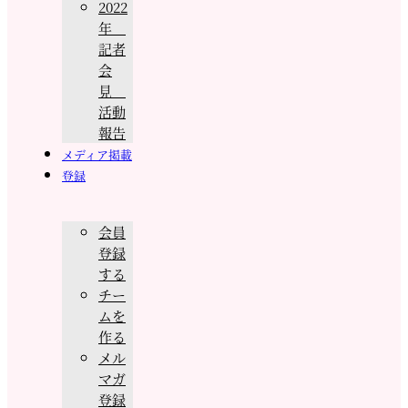
2022
年
記者
会
見
活動
報告
メディア掲載
登録
会員
登録
する
チー
ムを
作る
メル
マガ
登録