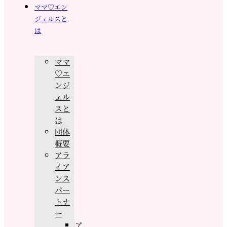
ママ♡エン
ジェルスと
は
ママ
♡エ
ンジ
ェル
スと
は
団体
概要
アラ
イア
ンス
パー
トナ
ー
ア