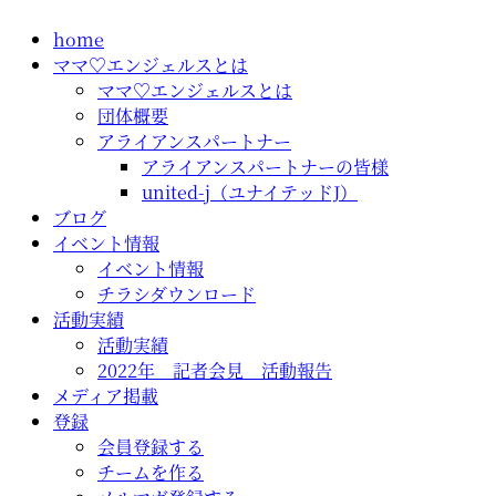
コ
home
ン
ママ♡エンジェルスとは
テ
ママ♡エンジェルスとは
ン
団体概要
ツ
アライアンスパートナー
に
アライアンスパートナーの皆様
ス
united-j（ユナイテッドJ）
キ
ブログ
ッ
イベント情報
プ
イベント情報
チラシダウンロード
活動実績
活動実績
2022年 記者会見 活動報告
メディア掲載
登録
会員登録する
チームを作る