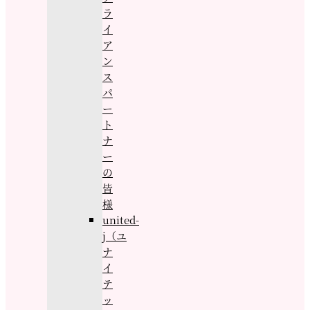
ラ
イ
ア
ン
ス
パ
ー
ト
ナ
ー
の
皆
様
united-
j（ユ
ナ
イ
テ
ッ