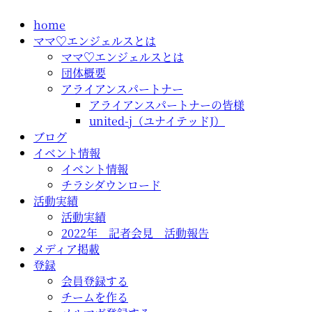
コ
home
ン
ママ♡エンジェルスとは
テ
ママ♡エンジェルスとは
ン
団体概要
ツ
アライアンスパートナー
に
アライアンスパートナーの皆様
ス
united-j（ユナイテッドJ）
キ
ブログ
ッ
イベント情報
プ
イベント情報
チラシダウンロード
活動実績
活動実績
2022年 記者会見 活動報告
メディア掲載
登録
会員登録する
チームを作る