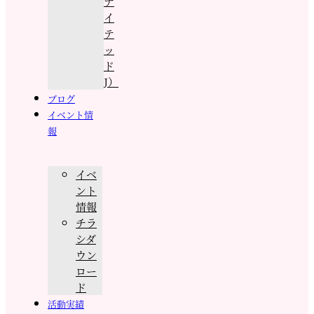
ナ
イ
テ
ッ
ド
J）
ブログ
イベント情
報
イベ
ント
情報
チラ
シダ
ウン
ロー
ド
活動実績