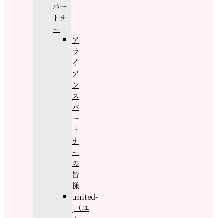
パー
トナ
ー
ア
ラ
イ
ア
ン
ス
パ
ー
ト
ナ
ー
の
皆
様
united-
j（ユ