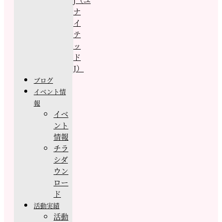
ナ
イ
テ
ッ
ド
J）
ブログ
イベント情
報
イベ
ント
情報
チラ
シダ
ウン
ロー
ド
活動実績
活動