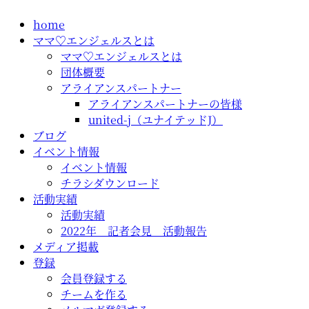
コ
home
ン
ママ♡エンジェルスとは
テ
ママ♡エンジェルスとは
ン
団体概要
ツ
アライアンスパートナー
に
アライアンスパートナーの皆様
ス
united-j（ユナイテッドJ）
キ
ブログ
ッ
イベント情報
プ
イベント情報
チラシダウンロード
活動実績
活動実績
2022年 記者会見 活動報告
メディア掲載
登録
会員登録する
チームを作る