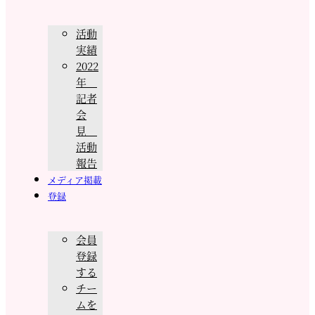
活動
実績
2022
年
記者
会
見
活動
報告
メディア掲載
登録
会員
登録
する
チー
ムを