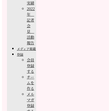
実績
2022
年
記者
会
見
活動
報告
メディア掲載
登録
会員
登録
する
チー
ムを
作る
メル
マガ
登録