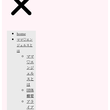
home
ママ♡エン
ジェルスと
は
ママ
♡エ
ンジ
ェル
スと
は
団体
概要
アラ
イア