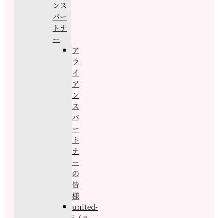
ンス
パー
トナ
ー
ア
ラ
イ
ア
ン
ス
パ
ー
ト
ナ
ー
の
皆
様
united-
j（ユ