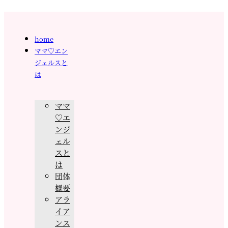
home
ママ♡エン
ジェルスと
は
ママ
♡エ
ンジ
ェル
スと
は
団体
概要
アラ
イア
ンス