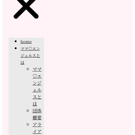
home
ママ♡エン
ジェルスと
は
ママ
♡エ
ンジ
ェル
スと
は
団体
概要
アラ
イア