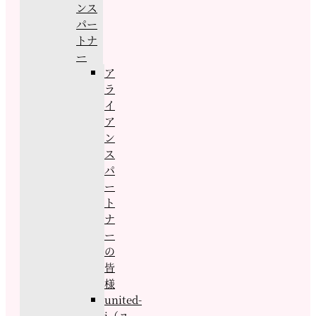
ンス
パー
トナ
ー
ア
ラ
イ
ア
ン
ス
パ
ー
ト
ナ
ー
の
皆
様
united-
j（ユ