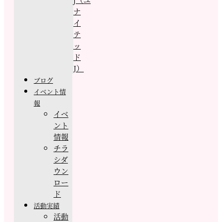
ナ
イ
テ
ッ
ド
J）
ブログ
イベント情
報
イベ
ント
情報
チラ
シダ
ウン
ロー
ド
活動実績
活動