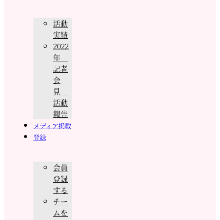
活動
実績
2022
年
記者
会
見
活動
報告
メディア掲載
登録
会員
登録
する
チー
ムを