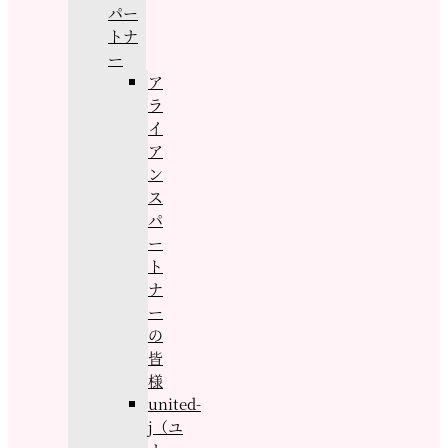
パー
トナ
ー
ア
ラ
イ
ア
ン
ス
パ
ー
ト
ナ
ー
の
皆
様
united-
j（ユ