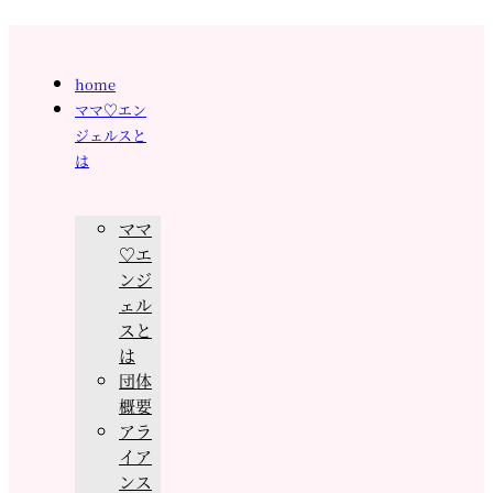
home
ママ♡エン
ジェルスと
は
ママ
♡エ
ンジ
ェル
スと
は
団体
概要
アラ
イア
ンス