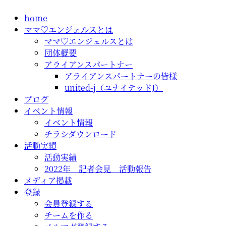
コ
home
ン
ママ♡エンジェルスとは
テ
ママ♡エンジェルスとは
ン
団体概要
ツ
アライアンスパートナー
に
アライアンスパートナーの皆様
ス
united-j（ユナイテッドJ）
キ
ブログ
ッ
イベント情報
プ
イベント情報
チラシダウンロード
活動実績
活動実績
2022年 記者会見 活動報告
メディア掲載
登録
会員登録する
チームを作る