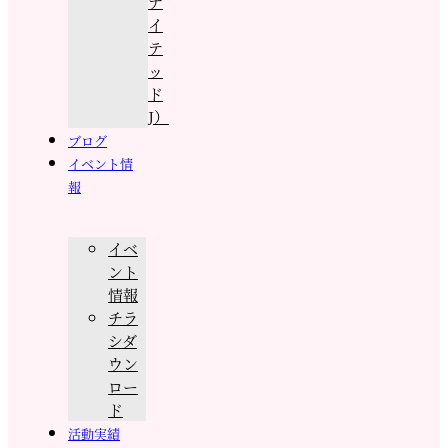
ナ
イ
テ
ッ
ド
J）
ブログ
イベント情
報
イベ
ント
情報
チラ
シダ
ウン
ロー
ド
活動実績