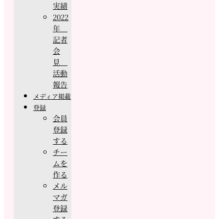
実績
2022
年
記者
会
見
活動
報告
メディア掲載
登録
会員
登録
する
チー
ムを
作る
メル
マガ
登録