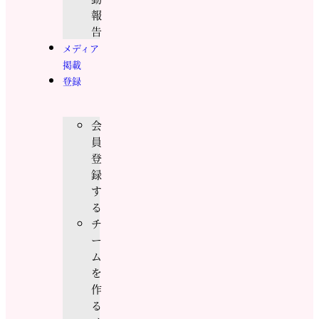
報
告
メディア
掲載
登録
会
員
登
録
す
る
チ
ー
ム
を
作
る