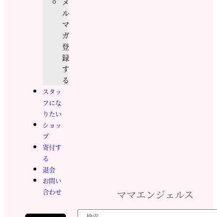
メ
ル
マ
ガ
登
録
す
る
スタッ
フにな
りたい
ショッ
プ
寄付す
る
退会
お問い
合わせ
ママエンジェルス