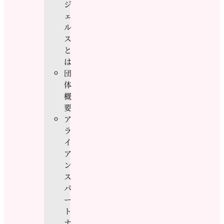
ジ
ェ
ル
ス
と
は
団
体
概
要
ア
ラ
イ
ア
ン
ス
パ
ー
ト
ナ