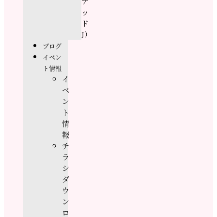
テ
ッ
ド
J）
ブログ
イベン
ト情報
イ
ベ
ン
ト
情
報
チ
ラ
シ
ダ
ウ
ン
ロ