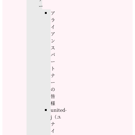
ー
ア
ラ
イ
ア
ン
ス
パ
ー
ト
ナ
ー
の
皆
様
united-
j（ユ
ナ
イ