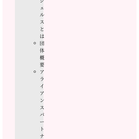
ジ
ェ
ル
ス
と
は
団
体
概
要
ア
ラ
イ
ア
ン
ス
パ
ー
ト
ナ