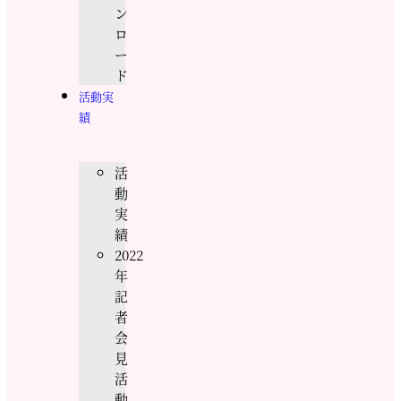
ン
ロ
ー
ド
活動実
績
活
動
実
績
2022
年
記
者
会
見
活
動