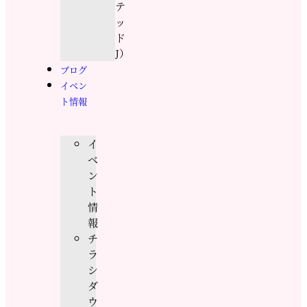
テ
ッ
ド
J）
ブログ
イベン
ト情報
イ
ベ
ン
ト
情
報
チ
ラ
シ
ダ
ウ