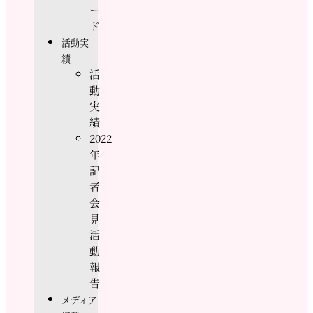
ー
ド
活動実
績
活
動
実
績
2022
年
記
者
会
見
活
動
報
告
メディア