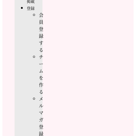
掲載
登録
会
員
登
録
す
る
チ
ー
ム
を
作
る
メ
ル
マ
ガ
登
録