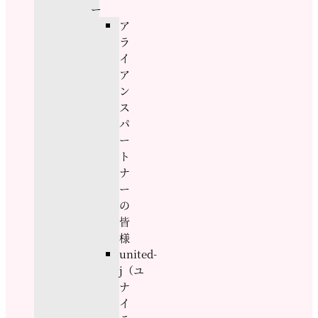
ー
ア
ラ
イ
ア
ン
ス
パ
ー
ト
ナ
ー
の
皆
様
united-
j（ユ
ナ
イ