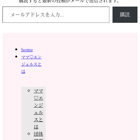
購読すると最新の投稿がメールで送信されます。
メールアドレスを入力...
購読
home
ママ♡エン
ジェルスと
は
ママ
♡エ
ンジ
ェル
スと
は
団体