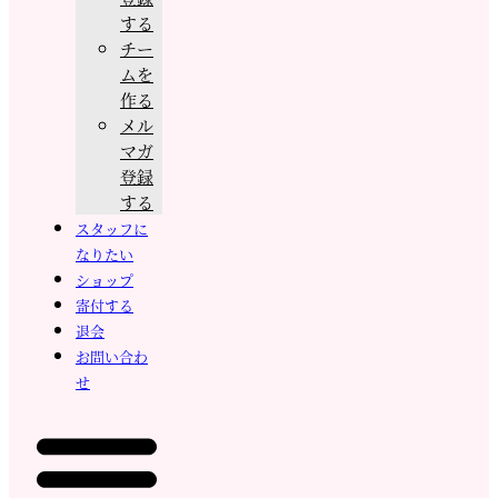
する
チー
ムを
作る
メル
マガ
登録
する
スタッフに
なりたい
ショップ
寄付する
退会
お問い合わ
せ