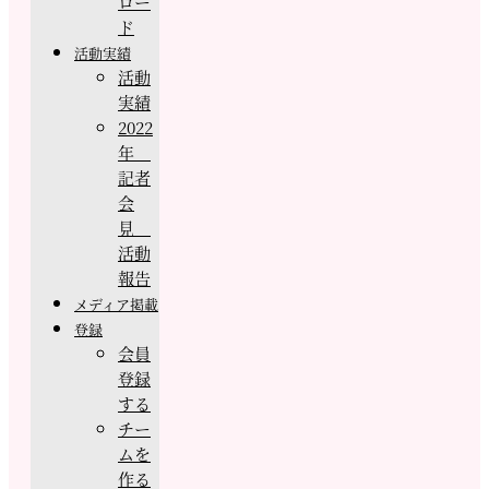
ロー
ド
活動実績
活動
実績
2022
年
記者
会
見
活動
報告
メディア掲載
登録
会員
登録
する
チー
ムを
作る