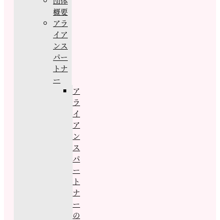
団体
概要
アラ
イア
ンス
パー
トナ
ー
ア
ラ
イ
ア
ン
ス
パ
ー
ト
ナ
ー
の