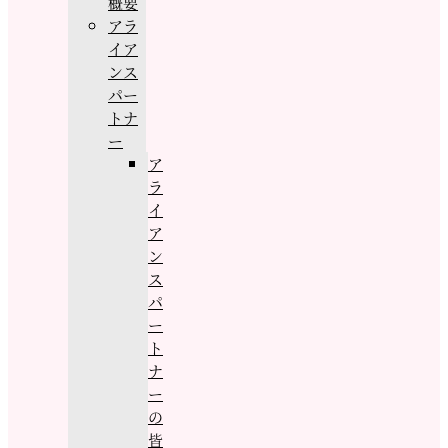
概要
アラ
イア
ンス
パー
トナ
ー
ア
ラ
イ
ア
ン
ス
パ
ー
ト
ナ
ー
の
皆