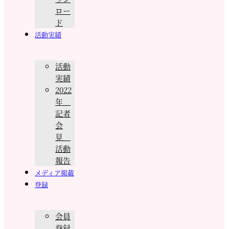
ロー
ド
活動実績
活動
実績
2022
年
記者
会
見
活動
報告
メディア掲載
登録
会員
登録