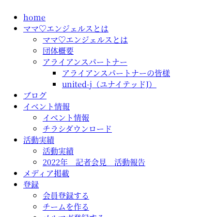
コ
home
ン
ママ♡エンジェルスとは
テ
ママ♡エンジェルスとは
ン
団体概要
ツ
アライアンスパートナー
に
アライアンスパートナーの皆様
ス
united-j（ユナイテッドJ）
キ
ブログ
ッ
イベント情報
プ
イベント情報
チラシダウンロード
活動実績
活動実績
2022年 記者会見 活動報告
メディア掲載
登録
会員登録する
チームを作る