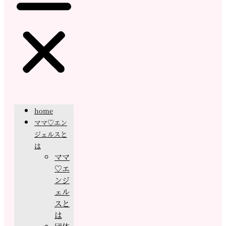
home
ママ♡エン
ジェルスと
は
ママ
♡エ
ンジ
ェル
スと
は