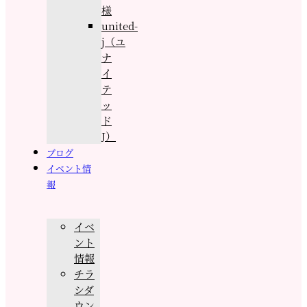
様
united-
j（ユ
ナ
イ
テ
ッ
ド
J）
ブログ
イベント情
報
イベ
ント
情報
チラ
シダ
ウン