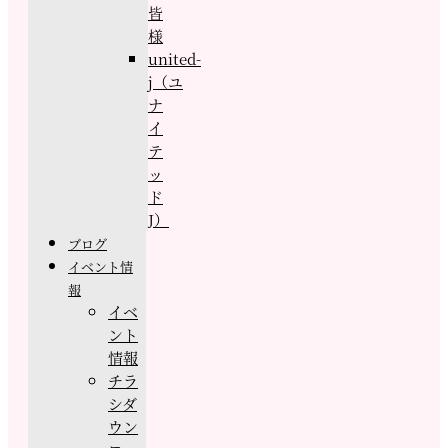
皆
様
united-
j（ユ
ナ
イ
テ
ッ
ド
J）
ブログ
イベント情
報
イベ
ント
情報
チラ
シダ
ウン