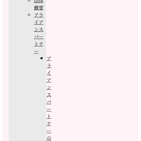
団体
概要
アラ
イア
ンス
パー
トナ
ー
ア
ラ
イ
ア
ン
ス
パ
ー
ト
ナ
ー
の