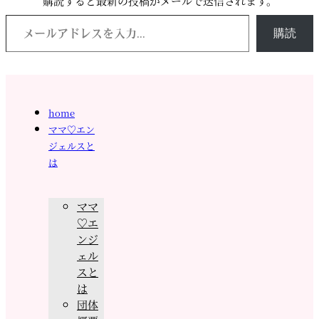
購読すると最新の投稿がメールで送信されます。
メールアドレスを入力...
購読
home
ママ♡エン
ジェルスと
は
ママ
♡エ
ンジ
ェル
スと
は
団体