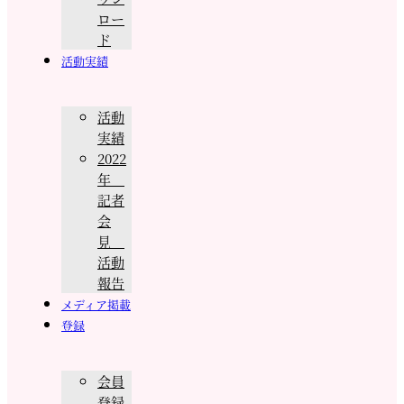
ロー
ド
活動実績
活動
実績
2022
年
記者
会
見
活動
報告
メディア掲載
登録
会員
登録