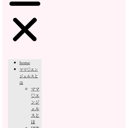
home
ママ♡エン
ジェルスと
は
ママ
♡エ
ンジ
ェル
スと
は