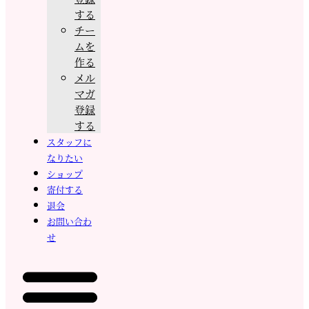
する
チー
ムを
作る
メル
マガ
登録
する
スタッフに
なりたい
ショップ
寄付する
退会
お問い合わ
せ