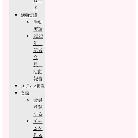
ロー
ド
活動実績
活動
実績
2022
年
記者
会
見
活動
報告
メディア掲載
登録
会員
登録
する
チー
ムを
作る