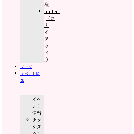
様
united-
j（ユ
ナ
イ
テ
ッ
ド
J）
ブログ
イベント情
報
イベ
ント
情報
チラ
シダ
ウン