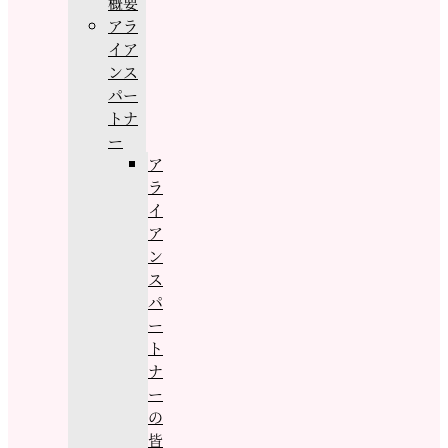
概要
アラ
イア
ンス
パー
トナ
ー
ア
ラ
イ
ア
ン
ス
パ
ー
ト
ナ
ー
の
皆