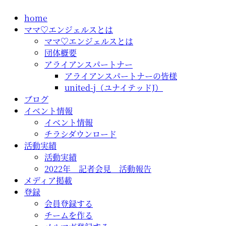
コ
home
ン
ママ♡エンジェルスとは
テ
ママ♡エンジェルスとは
ン
団体概要
ツ
アライアンスパートナー
に
アライアンスパートナーの皆様
ス
united-j（ユナイテッドJ）
キ
ブログ
ッ
イベント情報
プ
イベント情報
チラシダウンロード
活動実績
活動実績
2022年 記者会見 活動報告
メディア掲載
登録
会員登録する
チームを作る