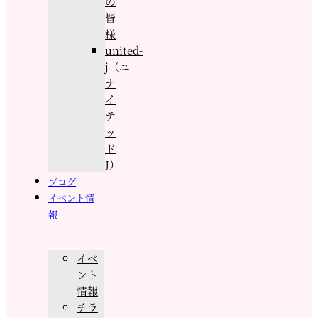
の
皆
様
united-
j（ユ
ナ
イ
テ
ッ
ド
J）
ブログ
イベント情
報
イベ
ント
情報
チラ