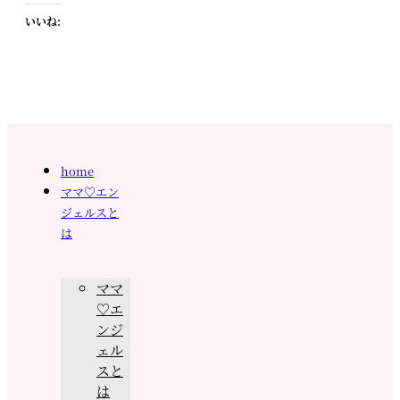
いいね:
home
ママ♡エン
ジェルスと
は
ママ
♡エ
ンジ
ェル
スと
は