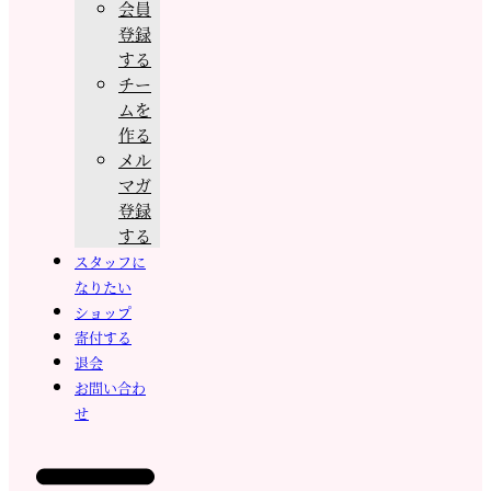
会員
登録
する
チー
ムを
作る
メル
マガ
登録
する
スタッフに
なりたい
ショップ
寄付する
退会
お問い合わ
せ