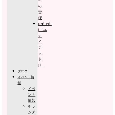
の
皆
様
united-
j（ユ
ナ
イ
テ
ッ
ド
J）
ブログ
イベント情
報
イベ
ント
情報
チラ
シダ