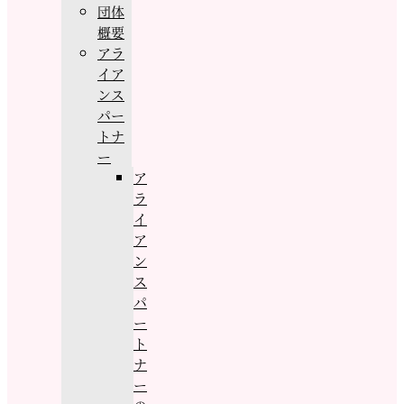
団体
概要
アラ
イア
ンス
パー
トナ
ー
ア
ラ
イ
ア
ン
ス
パ
ー
ト
ナ
ー