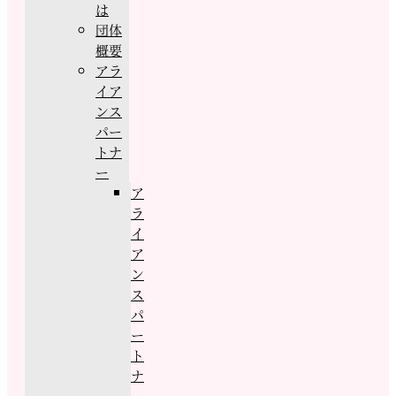
は
団体
概要
アラ
イア
ンス
パー
トナ
ー
ア
ラ
イ
ア
ン
ス
パ
ー
ト
ナ
ー