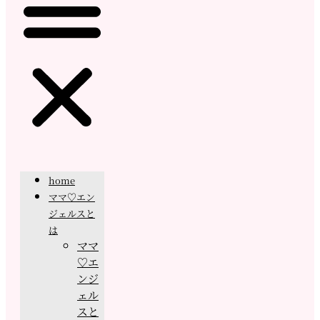
home
ママ♡エン
ジェルスと
は
ママ
♡エ
ンジ
ェル
スと