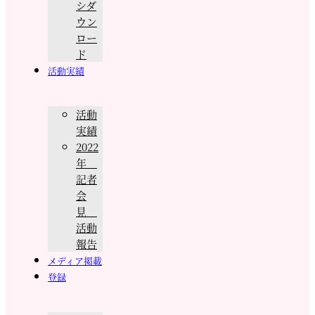
シダ
ウン
ロー
ド
活動実績
活動
実績
2022
年
記者
会
見
活動
報告
メディア掲載
登録