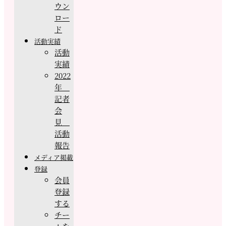
ウン
ロー
ド
活動実績
活動
実績
2022
年
記者
会
見
活動
報告
メディア掲載
登録
会員
登録
する
チー