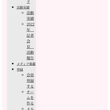
ド
活動実績
活動
実績
2022
年
記者
会
見
活動
報告
メディア掲載
登録
会員
登録
する
チー
ムを
作る
メル