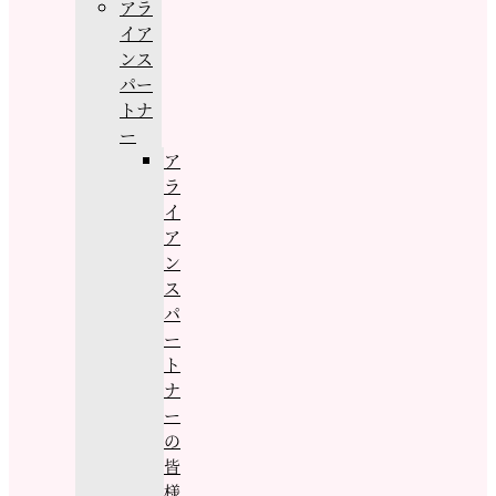
アラ
イア
ンス
パー
トナ
ー
ア
ラ
イ
ア
ン
ス
パ
ー
ト
ナ
ー
の
皆
様