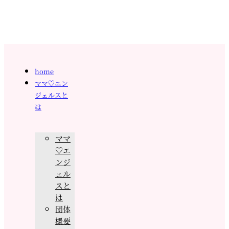
home
ママ♡エン
ジェルスと
は
ママ
♡エ
ンジ
ェル
スと
は
団体
概要