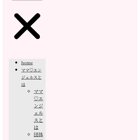
home
ママ♡エン
ジェルスと
は
ママ
♡エ
ンジ
ェル
スと
は
団体