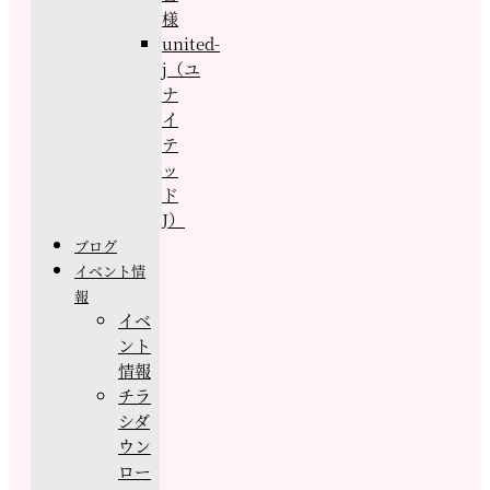
様
united-
j（ユ
ナ
イ
テ
ッ
ド
J）
ブログ
イベント情
報
イベ
ント
情報
チラ
シダ
ウン
ロー