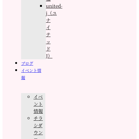
united-
j（ユ
ナ
イ
テ
ッ
ド
J）
ブログ
イベント情
報
イベ
ント
情報
チラ
シダ
ウン