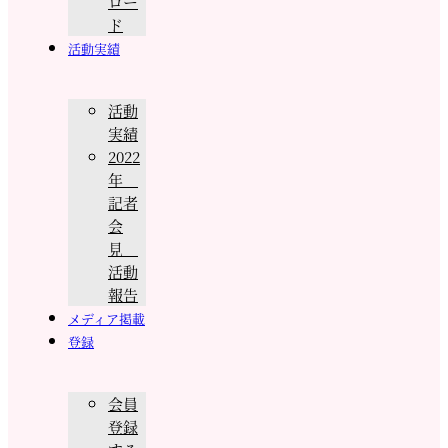
ロー
ド
活動実績
活動
実績
2022
年
記者
会
見
活動
報告
メディア掲載
登録
会員
登録