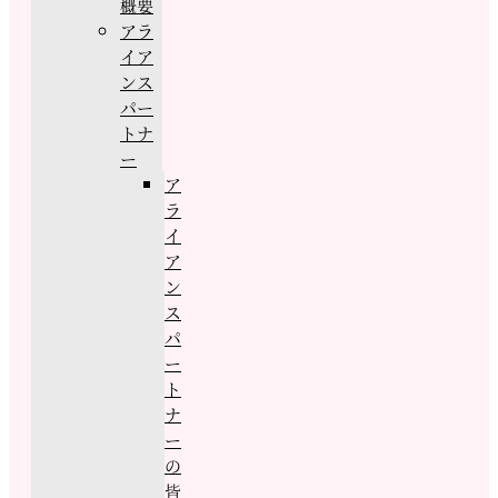
概要
アラ
イア
ンス
パー
トナ
ー
ア
ラ
イ
ア
ン
ス
パ
ー
ト
ナ
ー
の
皆