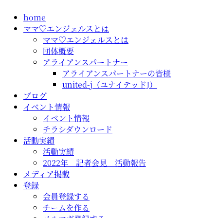
コ
home
ン
ママ♡エンジェルスとは
テ
ママ♡エンジェルスとは
ン
団体概要
ツ
アライアンスパートナー
に
アライアンスパートナーの皆様
ス
united-j（ユナイテッドJ）
キ
ブログ
ッ
イベント情報
プ
イベント情報
チラシダウンロード
活動実績
活動実績
2022年 記者会見 活動報告
メディア掲載
登録
会員登録する
チームを作る