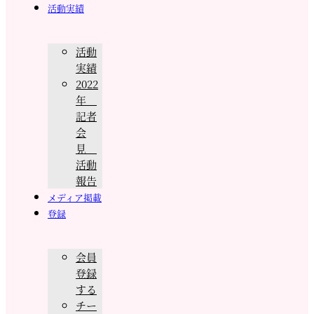
活動実績
活動
実績
2022
年
記者
会
見
活動
報告
メディア掲載
登録
会員
登録
する
チー