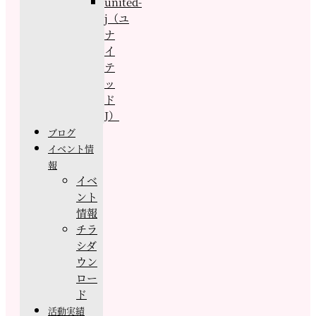
united-
j（ユ
ナ
イ
テ
ッ
ド
J）
ブログ
イベント情
報
イベ
ント
情報
チラ
シダ
ウン
ロー
ド
活動実績