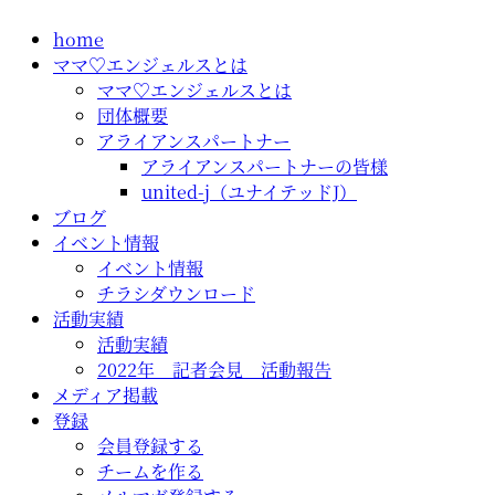
コ
home
ン
ママ♡エンジェルスとは
テ
ママ♡エンジェルスとは
ン
団体概要
ツ
アライアンスパートナー
に
アライアンスパートナーの皆様
ス
united-j（ユナイテッドJ）
キ
ブログ
ッ
イベント情報
プ
イベント情報
チラシダウンロード
活動実績
活動実績
2022年 記者会見 活動報告
メディア掲載
登録
会員登録する
チームを作る