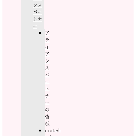
ンス
パー
トナ
ー
ア
ラ
イ
ア
ン
ス
パ
ー
ト
ナ
ー
の
皆
様
united-