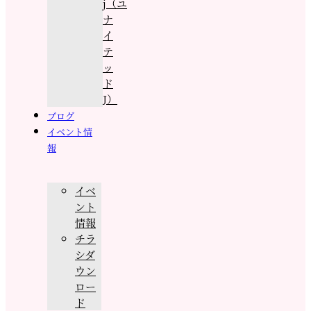
j（ユ
ナ
イ
テ
ッ
ド
J）
ブログ
イベント情
報
イベ
ント
情報
チラ
シダ
ウン
ロー
ド