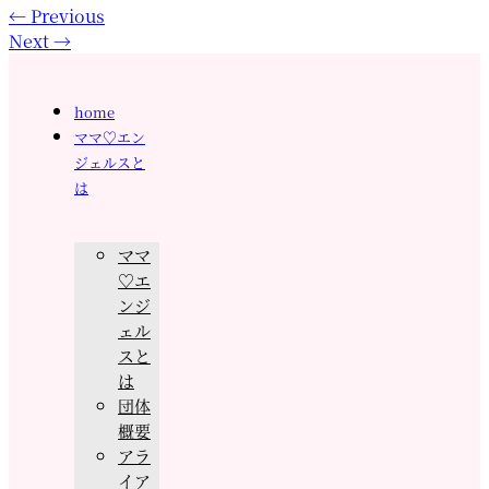
←
Previous
Next
→
home
ママ♡エン
ジェルスと
は
ママ
♡エ
ンジ
ェル
スと
は
団体
概要
アラ
イア