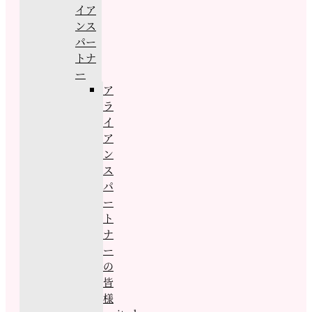
イア
ンス
パー
トナ
ー
ア
ラ
イ
ア
ン
ス
パ
ー
ト
ナ
ー
の
皆
様