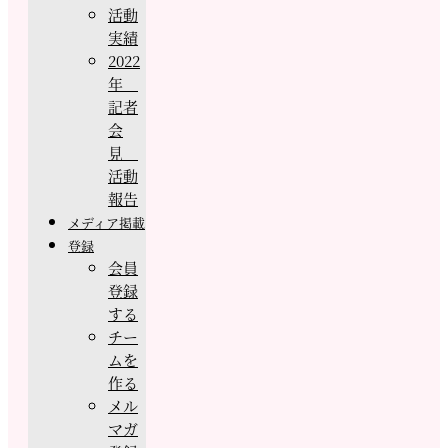
活動
実績
2022
年
記者
会
見
活動
報告
メディア掲載
登録
会員
登録
する
チー
ムを
作る
メル
マガ