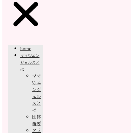
home
ママ♡エン
ジェルスと
は
ママ
♡エ
ンジ
ェル
スと
は
団体
概要
アラ