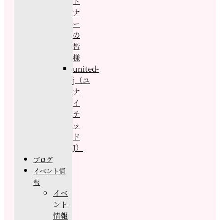
ト
ナ
ー
の
皆
様
united-
j（ユ
ナ
イ
テ
ッ
ド
J）
ブログ
イベント情
報
イベ
ント
情報