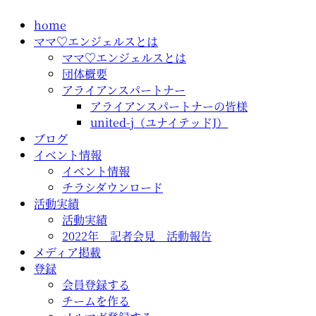
コ
home
ン
ママ♡エンジェルスとは
テ
ママ♡エンジェルスとは
ン
団体概要
ツ
アライアンスパートナー
に
アライアンスパートナーの皆様
ス
united-j（ユナイテッドJ）
キ
ブログ
ッ
イベント情報
プ
イベント情報
チラシダウンロード
活動実績
活動実績
2022年 記者会見 活動報告
メディア掲載
登録
会員登録する
チームを作る