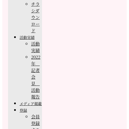
チラ
シダ
ウン
ロー
ド
活動実績
活動
実績
2022
年
記者
会
見
活動
報告
メディア掲載
登録
会員
登録