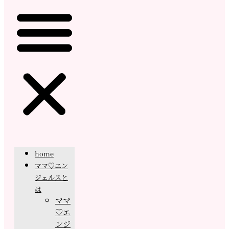
home
ママ♡エン
ジェルスと
は
ママ
♡エ
ンジ