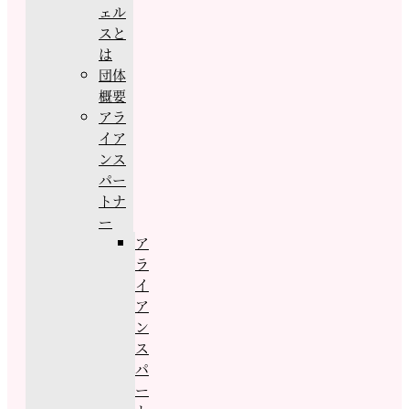
ェル
スと
は
団体
概要
アラ
イア
ンス
パー
トナ
ー
ア
ラ
イ
ア
ン
ス
パ
ー