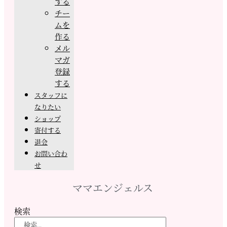
する
チー
ムを
作る
メル
マガ
登録
する
スタッフに
なりたい
ショップ
寄付する
退会
お問い合わ
せ
ママエンジェルス
検索