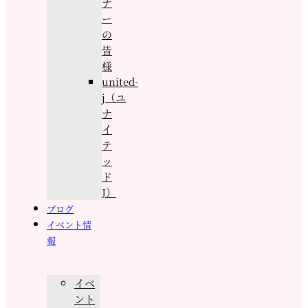
ナ
ー
の
皆
様
united-
j（ユ
ナ
イ
テ
ッ
ド
J）
ブログ
イベント情
報
イベ
ント