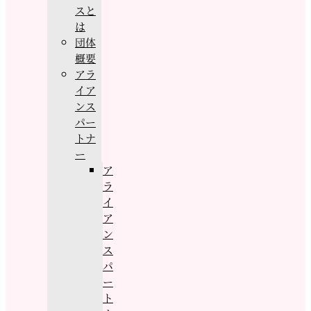
スと
は
団体
概要
アラ
イア
ンス
パー
トナ
ー
ア
ラ
イ
ア
ン
ス
パ
ー
ト