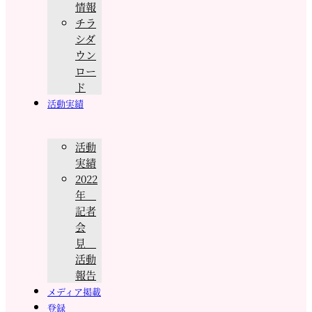
情報
チラ
シダ
ウン
ロー
ド
活動実績
活動
実績
2022
年
記者
会
見
活動
報告
メディア掲載
登録