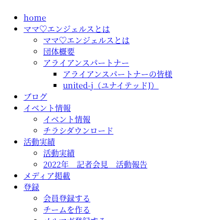
コ
home
ン
ママ♡エンジェルスとは
テ
ママ♡エンジェルスとは
ン
団体概要
ツ
アライアンスパートナー
に
アライアンスパートナーの皆様
ス
united-j（ユナイテッドJ）
キ
ブログ
ッ
イベント情報
プ
イベント情報
チラシダウンロード
活動実績
活動実績
2022年 記者会見 活動報告
メディア掲載
登録
会員登録する
チームを作る