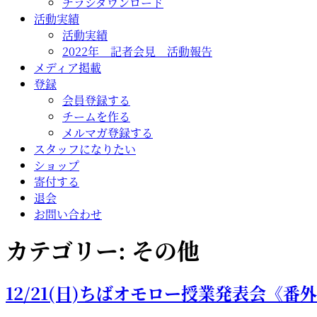
チラシダウンロード
活動実績
活動実績
2022年 記者会見 活動報告
メディア掲載
登録
会員登録する
チームを作る
メルマガ登録する
スタッフになりたい
ショップ
寄付する
退会
お問い合わせ
カテゴリー:
その他
12/21(日)ちばオモロー授業発表会《番