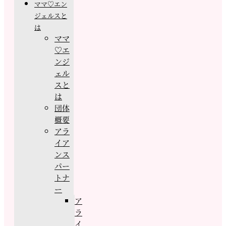
ママ♡エン
ジェルスと
は
ママ
♡エ
ンジ
ェル
スと
は
団体
概要
アラ
イア
ンス
パー
トナ
ー
ア
ラ
イ