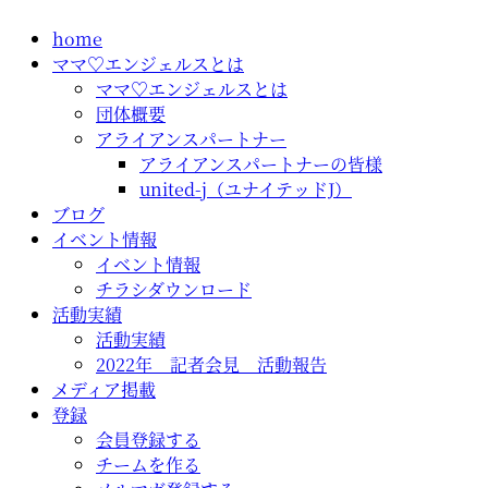
コ
home
ン
ママ♡エンジェルスとは
テ
ママ♡エンジェルスとは
ン
団体概要
ツ
アライアンスパートナー
に
アライアンスパートナーの皆様
ス
united-j（ユナイテッドJ）
キ
ブログ
ッ
イベント情報
プ
イベント情報
チラシダウンロード
活動実績
活動実績
2022年 記者会見 活動報告
メディア掲載
登録
会員登録する
チームを作る