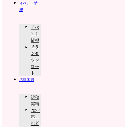
イベント情
報
イベ
ント
情報
チラ
シダ
ウン
ロー
ド
活動実績
活動
実績
2022
年
記者