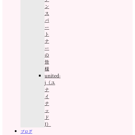
ン
ス
パ
ー
ト
ナ
ー
の
皆
様
united-
j（ユ
ナ
イ
テ
ッ
ド
J）
ブログ