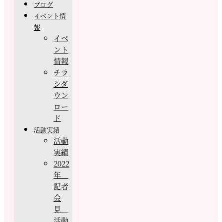
ブログ
イベント情
報
イベ
ント
情報
チラ
シダ
ウン
ロー
ド
活動実績
活動
実績
2022
年
記者
会
見
活動