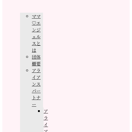
ママ
♡エ
ンジ
ェル
スと
は
団体
概要
アラ
イア
ンス
パー
トナ
ー
ア
ラ
イ
ア