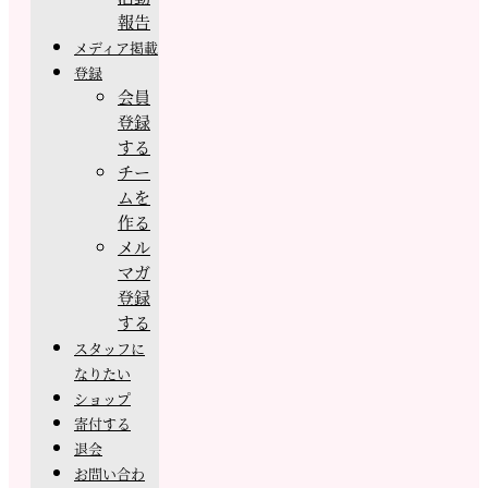
報告
メディア掲載
登録
会員
登録
する
チー
ムを
作る
メル
マガ
登録
する
スタッフに
なりたい
ショップ
寄付する
退会
お問い合わ