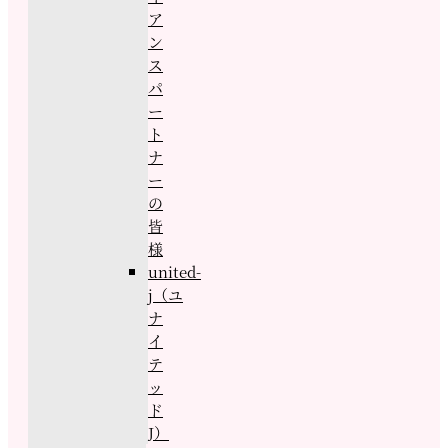
ア
ン
ス
パ
ー
ト
ナ
ー
の
皆
様
united-
j（ユ
ナ
イ
テ
ッ
ド
J）