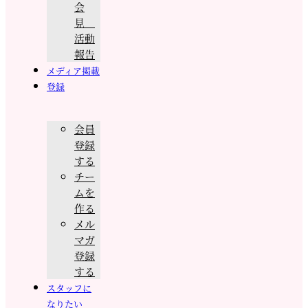
会
見
活動
報告
メディア掲載
登録
会員
登録
する
チー
ムを
作る
メル
マガ
登録
する
スタッフに
なりたい