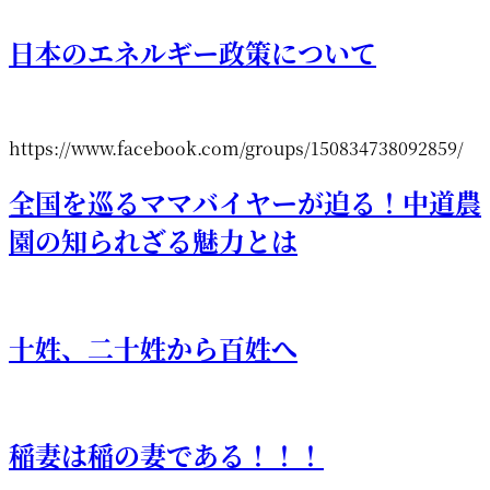
日本のエネルギー政策について
https://www.facebook.com/groups/150834738092859/
全国を巡るママバイヤーが迫る！中道農
園の知られざる魅力とは
十姓、二十姓から百姓へ
稲妻は稲の妻である！！！