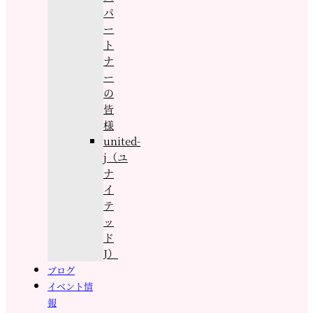
パ
ー
ト
ナ
ー
の
皆
様
united-
j（ユ
ナ
イ
テ
ッ
ド
J）
ブログ
イベント情
報