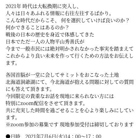
2021年 時代は大転換期に突入し、
人々は日々あふれる情報に右往左往するばかり。
こんな時代だからこそ、 何を選択していけば良いのか？
何かできることはあるのか？
戦後の日本の歴史を身近で体感してきた
日本でただ一人の人物平山秀善氏が
今まで一般市民には絶対明かされなかった事実を踏まえて
これからより良い未来を作って行くための方法をお伝えし
ます。
各国首脳が一堂に会してサミットをおこなった土地
北海道洞爺湖にて、今北海道が抱える問題に対しての質問
にも答えて頂きます。
今回限定の貴重なお話を現地に来られない方には
特別にzoom配信をさせて頂きます。
共に充実した時間を過ごせることを心より楽しみにしてい
ます。
※zoom参加の募集です 現地参加受付は締切しております
●日時 2021年7月6日(火)14：00〜17：00