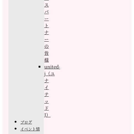
ス
パ
ー
ト
ナ
ー
の
皆
様
united-
j（ユ
ナ
イ
テ
ッ
ド
J）
ブログ
イベント情