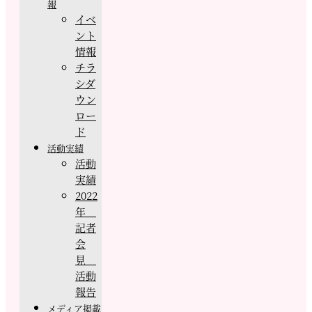
報
イベ
ント
情報
チラ
シダ
ウン
ロー
ド
活動実績
活動
実績
2022
年
記者
会
見
活動
報告
メディア掲載