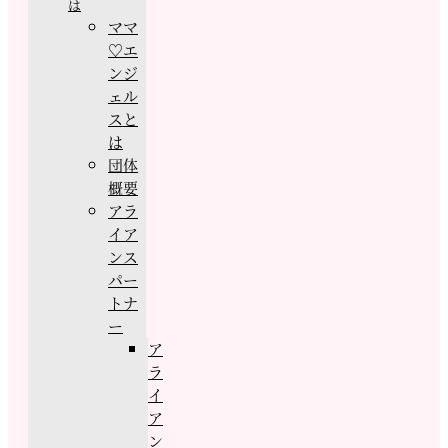
は
ママ
♡エ
ンジ
ェル
スと
は
団体
概要
アラ
イア
ンス
パー
トナ
ー
ア
ラ
イ
ア
ン