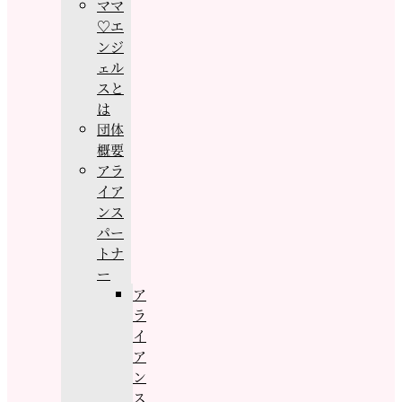
ママ
♡エ
ンジ
ェル
スと
は
団体
概要
アラ
イア
ンス
パー
トナ
ー
ア
ラ
イ
ア
ン
ス