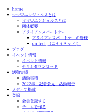
コ
home
ン
ママ♡エンジェルスとは
テ
ママ♡エンジェルスとは
ン
団体概要
ツ
アライアンスパートナー
に
アライアンスパートナーの皆様
ス
united-j（ユナイテッドJ）
キ
ブログ
ッ
イベント情報
プ
イベント情報
チラシダウンロード
活動実績
活動実績
2022年 記者会見 活動報告
メディア掲載
登録
会員登録する
チームを作る