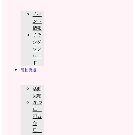
イベ
ント
情報
チラ
シダ
ウン
ロー
ド
活動実績
活動
実績
2022
年
記者
会
見