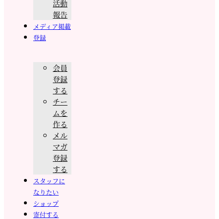
活動
報告
メディア掲載
登録
会員
登録
する
チー
ムを
作る
メル
マガ
登録
する
スタッフに
なりたい
ショップ
寄付する