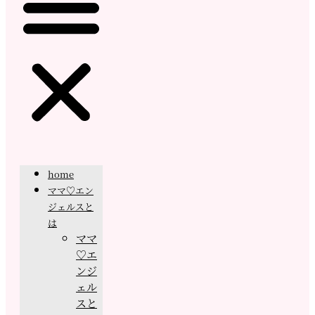
home
ママ♡エン
ジェルスと
は
ママ
♡エ
ンジ
ェル
スと