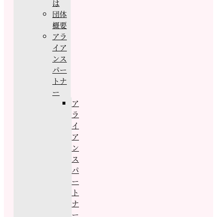
は
団体
概要
アラ
イア
ンス
パー
トナ
ー
ア
ラ
イ
ア
ン
ス
パ
ー
ト
ナ
ー