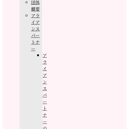
団体
概要
アラ
イア
ンス
パー
トナ
ー
ア
ラ
イ
ア
ン
ス
パ
ー
ト
ナ
ー
の