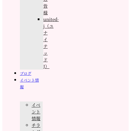
皆
様
united-
j（ユ
ナ
イ
テ
ッ
ド
J）
ブログ
イベント情
報
イベ
ント
情報
チラ