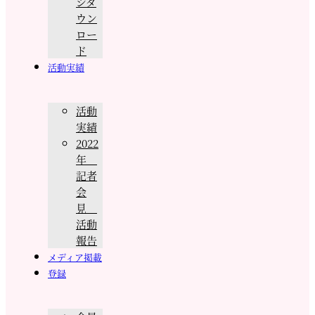
シダ
ウン
ロー
ド
活動実績
活動
実績
2022
年
記者
会
見
活動
報告
メディア掲載
登録