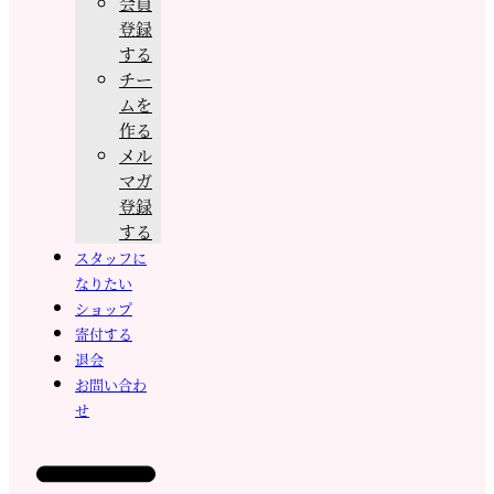
会員
登録
する
チー
ムを
作る
メル
マガ
登録
する
スタッフに
なりたい
ショップ
寄付する
退会
お問い合わ
せ