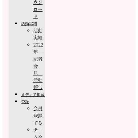
ウン
ロー
ド
活動実績
活動
実績
2022
年
記者
会
見
活動
報告
メディア掲載
登録
会員
登録
する
チー
ムを