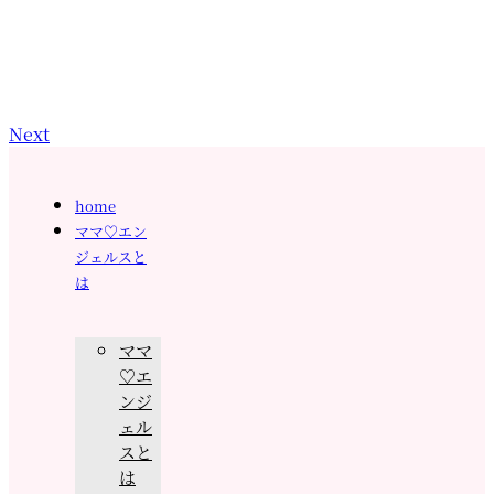
Next
home
ママ♡エン
ジェルスと
は
ママ
♡エ
ンジ
ェル
スと
は