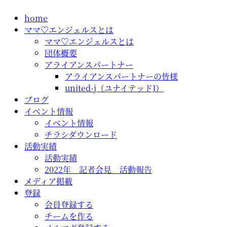
コ
home
ン
ママ♡エンジェルスとは
テ
ママ♡エンジェルスとは
ン
団体概要
ツ
アライアンスパートナー
に
アライアンスパートナーの皆様
ス
united-j（ユナイテッドJ）
キ
ブログ
ッ
イベント情報
プ
イベント情報
チラシダウンロード
活動実績
活動実績
2022年 記者会見 活動報告
メディア掲載
登録
会員登録する
チームを作る