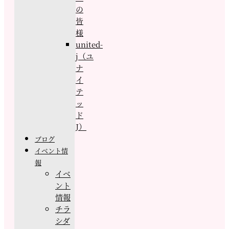
の
皆
様
united-
j（ユ
ナ
イ
テ
ッ
ド
J）
ブログ
イベント情
報
イベ
ント
情報
チラ
シダ