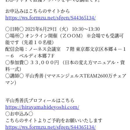
お申込みはこちらのサイトから
https://ws.formzu.net/sfgen/S44365134/
○日時○ 2021年6月29日（火） 10:30〜13:30
○場所○ オンライン開催（ＺＯＯＭ） ※会場でも受講可
能です（先着１０名様）
配信会場：ノーネス会議室 ７階 東京都文京区本郷４－１
－６ ベルディ本郷７F
○参加費○ ３３,０００円 （日本の変え方マニュアル・資
料一式）
○講師○ 平山秀善 (ママエンジェルスTEAM2600万チェア
マン)
平山秀善氏プロフィールはこちら
https://hirayamahideyoshi.com/
○お申込み○
こちらのサイトよりご予約をお願いいたします
https://ws.formzu.net/sfgen/S44365134/