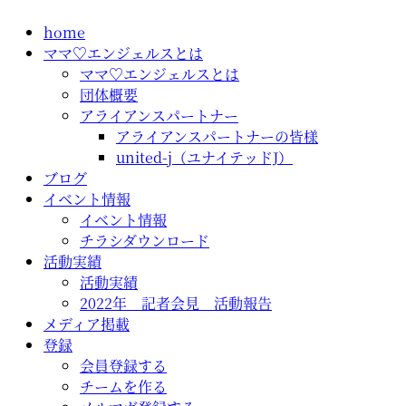
コ
home
ン
ママ♡エンジェルスとは
テ
ママ♡エンジェルスとは
ン
団体概要
ツ
アライアンスパートナー
に
アライアンスパートナーの皆様
ス
united-j（ユナイテッドJ）
キ
ブログ
ッ
イベント情報
プ
イベント情報
チラシダウンロード
活動実績
活動実績
2022年 記者会見 活動報告
メディア掲載
登録
会員登録する
チームを作る