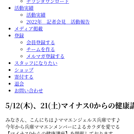
チラシダウンロード
活動実績
活動実績
2022年 記者会見 活動報告
メディア掲載
登録
会員登録する
チームを作る
メルマガ登録する
スタッフになりたい
ショップ
寄付する
退会
お問い合わせ
5/12(木)、21(土)マイナス0からの健
みなさん、こんにちは♪ママエンジェルス兵庫です♪
今年から兵庫ママエンメンバーによるカラダを愛でる
【マイナス0からの健康講座】を開催しております。