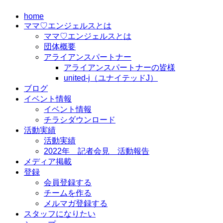
コ
home
ン
ママ♡エンジェルスとは
テ
ママ♡エンジェルスとは
ン
団体概要
ツ
アライアンスパートナー
に
アライアンスパートナーの皆様
ス
united-j（ユナイテッドJ）
キ
ブログ
ッ
イベント情報
プ
イベント情報
チラシダウンロード
活動実績
活動実績
2022年 記者会見 活動報告
メディア掲載
登録
会員登録する
チームを作る
メルマガ登録する
スタッフになりたい