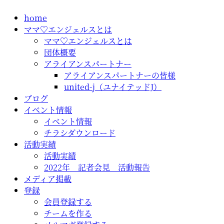
コ
home
ン
ママ♡エンジェルスとは
テ
ママ♡エンジェルスとは
ン
団体概要
ツ
アライアンスパートナー
に
アライアンスパートナーの皆様
ス
united-j（ユナイテッドJ）
キ
ブログ
ッ
イベント情報
プ
イベント情報
チラシダウンロード
活動実績
活動実績
2022年 記者会見 活動報告
メディア掲載
登録
会員登録する
チームを作る