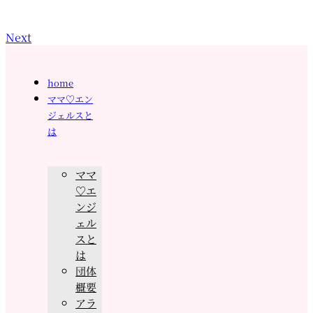
Next
home
ママ♡エン
ジェルスと
は
ママ
♡エ
ンジ
ェル
スと
は
団体
概要
アラ