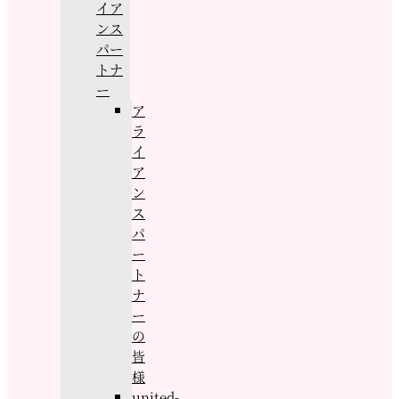
イア
ンス
パー
トナ
ー
ア
ラ
イ
ア
ン
ス
パ
ー
ト
ナ
ー
の
皆
様
united-