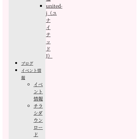
united-
j（ユ
ナ
イ
テ
ッ
ド
J）
ブログ
イベント情
報
イベ
ント
情報
チラ
シダ
ウン
ロー
ド