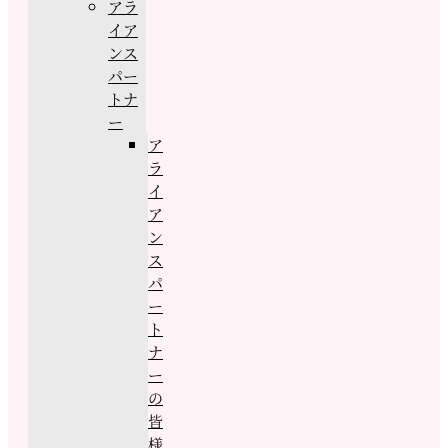
アラ
イア
ンス
パー
トナ
ー
ア
ラ
イ
ア
ン
ス
パ
ー
ト
ナ
ー
の
皆
様