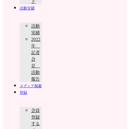
ド
活動実績
活動
実績
2022
年
記者
会
見
活動
報告
メディア掲載
登録
会員
登録
する