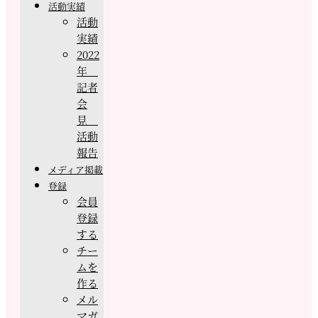
活動実績
活動
実績
2022
年
記者
会
見
活動
報告
メディア掲載
登録
会員
登録
する
チー
ムを
作る
メル
マガ