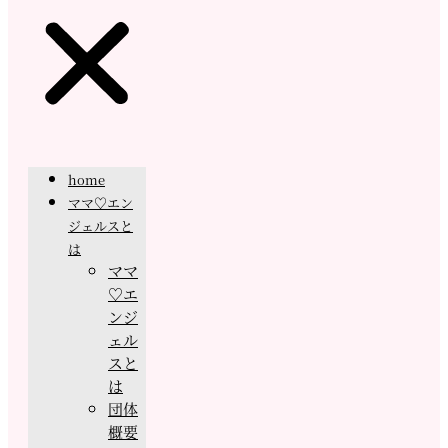
home
ママ♡エン
ジェルスと
は
ママ
♡エ
ンジ
ェル
スと
は
団体
概要