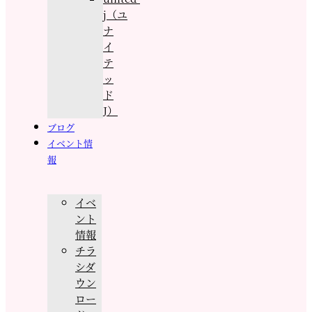
j（ユ
ナ
イ
テ
ッ
ド
J）
ブログ
イベント情
報
イベ
ント
情報
チラ
シダ
ウン
ロー