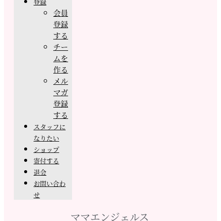
登録
会員
登録
する
チー
ムを
作る
メル
マガ
登録
する
スタッフに
なりたい
ショップ
寄付する
退会
お問い合わ
せ
ママエンジェルス