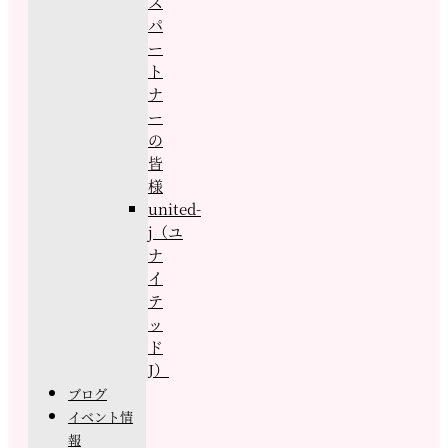
ス
パ
ー
ト
ナ
ー
の
皆
様
united-
j（ユ
ナ
イ
テ
ッ
ド
J）
ブログ
イベント情
報