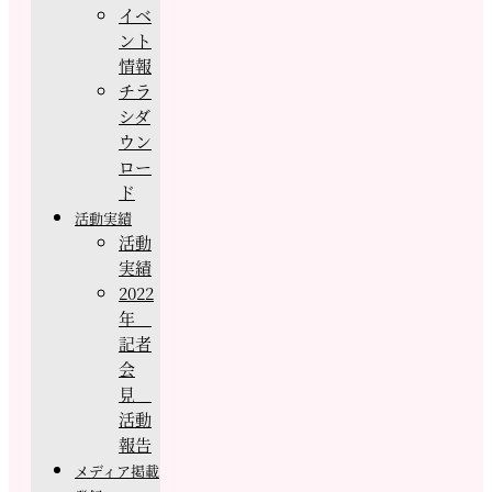
イベ
ント
情報
チラ
シダ
ウン
ロー
ド
活動実績
活動
実績
2022
年
記者
会
見
活動
報告
メディア掲載