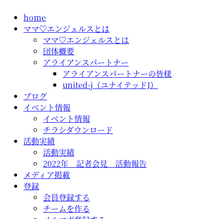
コ
home
ン
ママ♡エンジェルスとは
テ
ママ♡エンジェルスとは
ン
団体概要
ツ
アライアンスパートナー
に
アライアンスパートナーの皆様
ス
united-j（ユナイテッドJ）
キ
ブログ
ッ
イベント情報
プ
イベント情報
チラシダウンロード
活動実績
活動実績
2022年 記者会見 活動報告
メディア掲載
登録
会員登録する
チームを作る