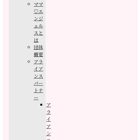
ママ
♡エ
ンジ
ェル
スと
は
団体
概要
アラ
イア
ンス
パー
トナ
ー
ア
ラ
イ
ア
ン