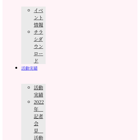
イベ
ント
情報
チラ
シダ
ウン
ロー
ド
活動実績
活動
実績
2022
年
記者
会
見
活動