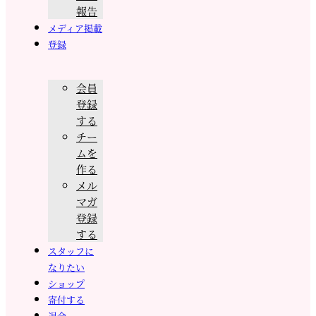
報告
メディア掲載
登録
会員
登録
する
チー
ムを
作る
メル
マガ
登録
する
スタッフに
なりたい
ショップ
寄付する
退会