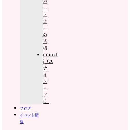
パ
ー
ト
ナ
ー
の
皆
様
united-
j（ユ
ナ
イ
テ
ッ
ド
J）
ブログ
イベント情
報