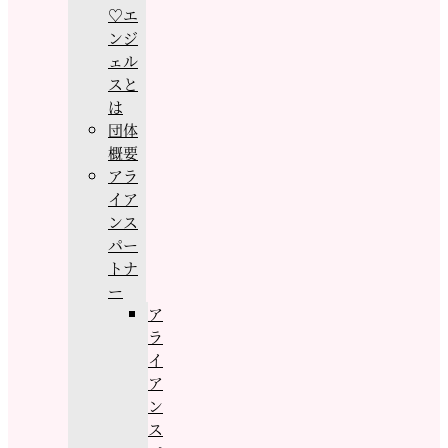
♡エ
ンジ
ェル
スと
は
団体
概要
アラ
イア
ンス
パー
トナ
ー
ア
ラ
イ
ア
ン
ス