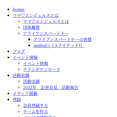
コ
home
ン
ママ♡エンジェルスとは
テ
ママ♡エンジェルスとは
ン
団体概要
ツ
アライアンスパートナー
に
アライアンスパートナーの皆様
ス
united-j（ユナイテッドJ）
キ
ブログ
ッ
イベント情報
プ
イベント情報
チラシダウンロード
活動実績
活動実績
2022年 記者会見 活動報告
メディア掲載
登録
会員登録する
チームを作る