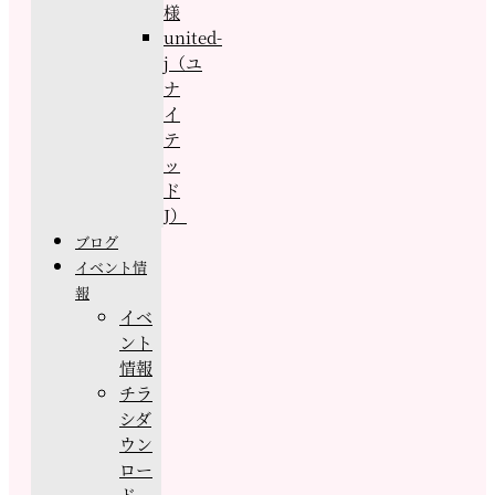
様
united-
j（ユ
ナ
イ
テ
ッ
ド
J）
ブログ
イベント情
報
イベ
ント
情報
チラ
シダ
ウン
ロー
ド