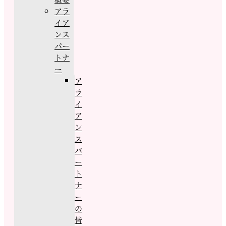
アラ
イア
ンス
パー
トナ
ー
ア
ラ
イ
ア
ン
ス
パ
ー
ト
ナ
ー
の
皆