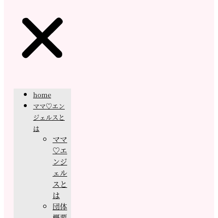
home
ママ♡エン
ジェルスと
は
ママ
♡エ
ンジ
ェル
スと
は
団体
概要