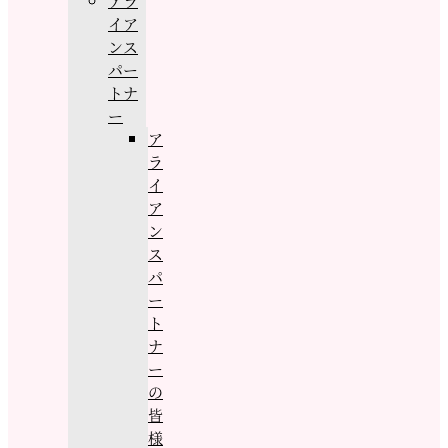
アラ
イア
ンス
パー
トナ
ー
ア
ラ
イ
ア
ン
ス
パ
ー
ト
ナ
ー
の
皆
様