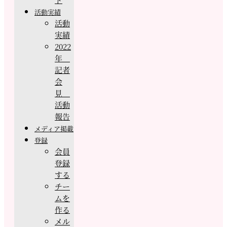
活動実績
活動
実績
2022
年
記者
会
見
活動
報告
メディア掲載
登録
会員
登録
する
チー
ムを
作る
メル