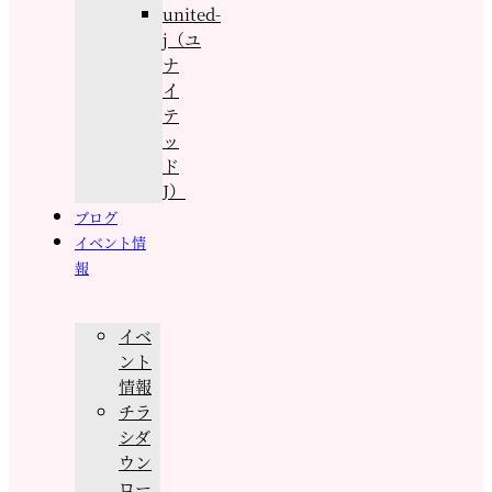
united-
j（ユ
ナ
イ
テ
ッ
ド
J）
ブログ
イベント情
報
イベ
ント
情報
チラ
シダ
ウン
ロー