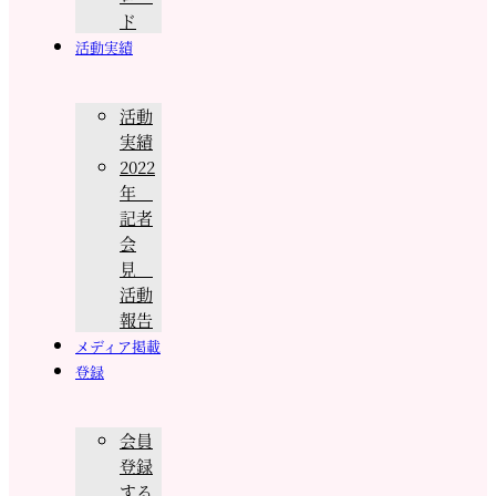
ド
活動実績
活動
実績
2022
年
記者
会
見
活動
報告
メディア掲載
登録
会員
登録
する